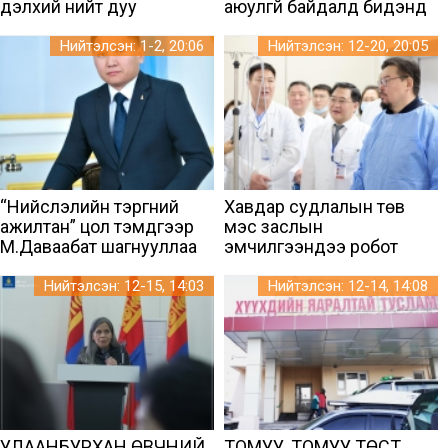
дэлхий нийт дуу
аюулгүй байдалд бидэнд
хоолойгоо өргөх хэрэгтэй
нэн чухал
Нийтэлсэн: 1-2, 20:06
Нийтэлсэн: 12-20, 20:05
“Нийслэлийн тэргүүний
Хавдар судлалын төв
ажилтан” цол тэмдгээр
мэс заслын
М.Даваабат шагнууллаа
эмчилгээндээ робот
ашиглана
Нийтэлсэн: 12-15, 14:03
Нийтэлсэн: 12-14, 14:08
УЛААНБУРХАН ӨВЧНИЙ
ТОМУУ, ТОМУУ ТӨСТ