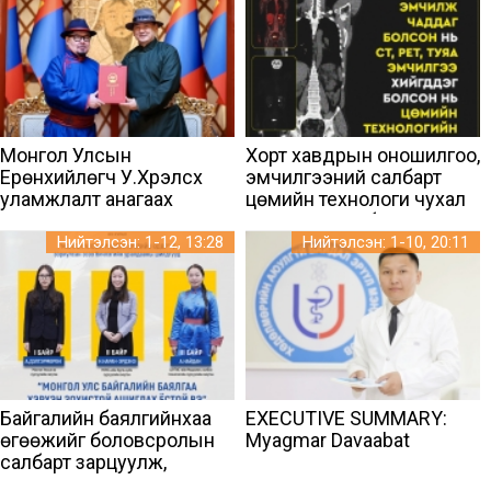
нийцүүлнэ
Монгол Улсын
Хорт хавдрын оношилгоо,
Ерөнхийлөгч У.Хүрэлсүх
эмчилгээний салбарт
уламжлалт анагаах
цөмийн технологи чухал
ухааныг хөгжүүлэх тухай
үүрэг гүйцэтгэж байна
зарлиг гаргалаа
Нийтэлсэн: 1-12, 13:28
Нийтэлсэн: 1-10, 20:11
Байгалийн баялгийнхаа
EXECUTIVE SUMMARY:
өгөөжийг боловсролын
Myagmar Davaabat
салбарт зарцуулж,
хөрөнгө оруулалт хийхийг