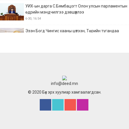
УИХ-ын дарга С.Бямбацогт Олон улсын парламентын
өдрийн мэндчилгээ дэвшүүллээ
6-30, 16:54
Эзэн Богд Чингис хааны шүтээн, Төрийн тугандаа
хүндэтгэл үзүүллээ
6-23, 4:48
Монгол-Финландын парламентын бүлгүүдийн хамтын
ажиллагааг өргөжүүлэх талаар санал солилцов
6-23, 4:36
Монгол-Финландын парламентын бүлгүүдийн хамтын ажиллагааг
info@deed.mn
өргөжүүлэх талаар санал солилцов
© 2020 Бүх эрх хуулиар хамгаалагдсан.
6-23, 4:33
УИХ-ын дарга С.Бямбацогт ОУВС-гийн ажлын хэсгийн
төлөөлөгчдийг хүлээн авч уулзлаа
6-22, 17:45