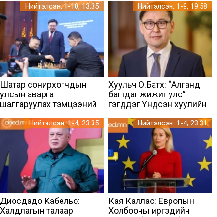
хүүхэд, залуус чухалчилж
Нийтэлсэн: 1-10, 13:35
Нийтэлсэн: 1-9, 19:58
байна
Шатар сонирхогчдын
Хуульч О.Батхүү: “Алганд
улсын аварга
багтдаг жижиг улс”
шалгаруулах тэмцээний
гэгддэг Үндсэн хуулийн
шигшээ тоглолтууд
хэрэгжилтийг хангахад
эхэллээ
хүн бүрийн оролцоо, хяналт
Нийтэлсэн: 1-4, 23:35
Нийтэлсэн: 1-4, 23:31
чухал
Диосдадо Кабельо:
Кая Каллас: Европын
Халдлагын талаар
Холбооны иргэдийн