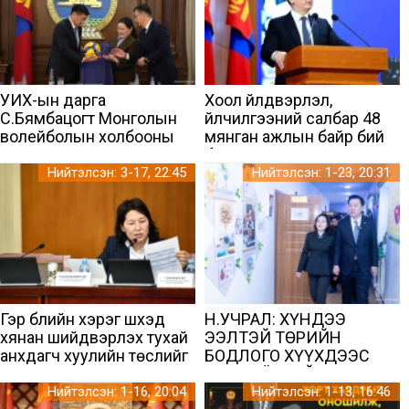
УИХ-ын дарга
Хоол үйлдвэрлэл,
С.Бямбацогт Монголын
үйлчилгээний салбар 48
волейболын холбооны
мянган ажлын байр бий
удирдах зөвлөлийн гишүүд,
болгодог
ахмад үеийн гавьяатуудыг
Нийтэлсэн: 3-17, 22:45
Нийтэлсэн: 1-23, 20:31
хүлээн авч уулзлаа
Гэр бүлийн хэрэг шүүхэд
Н.УЧРАЛ: ХҮНДЭЭ
хянан шийдвэрлэх тухай
ЭЭЛТЭЙ ТӨРИЙН
анхдагч хуулийн төслийг
БОДЛОГО ХҮҮХДЭЭС
хүүхдийн дээд ашиг
ЭХЛЭХ ЁСТОЙ
сонирхлыг хангахад
Нийтэлсэн: 1-16, 20:04
Нийтэлсэн: 1-13, 16:46