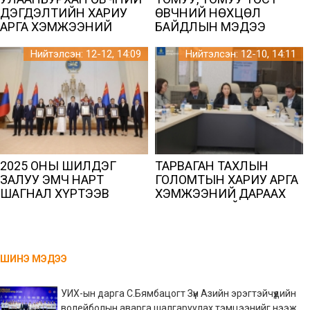
ДЭГДЭЛТИЙН ХАРИУ
ӨВЧНИЙ НӨХЦӨЛ
АРГА ХЭМЖЭЭНИЙ
БАЙДЛЫН МЭДЭЭ
ЯВЦЫН ҮНЭЛГЭЭГ
ХЭЛЭЛЦҮҮЛЭВ
Нийтэлсэн: 12-12, 14:09
Нийтэлсэн: 12-10, 14:11
2025 ОНЫ ШИЛДЭГ
ТАРВАГАН ТАХЛЫН
ЗАЛУУ ЭМЧ НАРТ
ГОЛОМТЫН ХАРИУ АРГА
ШАГНАЛ ХҮРТЭЭВ
ХЭМЖЭЭНИЙ ДАРААХ
ҮНЭЛГЭЭНИЙ НЭГДСЭН
ХЭЛЭЛЦҮҮЛЭГ БОЛЛОО
ШИНЭ МЭДЭЭ
УИХ-ын дарга С.Бямбацогт Зүүн Азийн эрэгтэйчүүдийн
волейболын аварга шалгаруулах тэмцээнийг нээж,