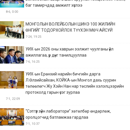
баг тамирчдад амжилт хүслээ
8-6, 0:00
МОНГОЛЫН ВОЛЕЙБОЛЫН ШИНЭ 100 ЖИЛИЙН
ӨНГИЙГ ТОДОРХОЙЛОХ ТҮҮХЭН МӨЧ АЙСУЙ
7-24, 19:25
УИХ-ын 2026 оны хаврын ээлжит чуулганы үйл
ажиллагаа, үр дүнг танилцууллаа
7-6, 16:25
УИХ-ын Ерөнхий нарийн бичгийн дарга
Л.Өлзийсайхан, КОЙКА-ын Монгол дахь суурин
төлөөлөгч Жу Хэйн Нан нар төслийн хэлэлцээрийн
протоколд гарын үсэг зурлаа
7-1, 22:09
“Сэтгүүл зүйн лаборатори” хөтөлбөр өндөрлөж,
оролцогчид батламжаа гардлаа
7-1, 10:37