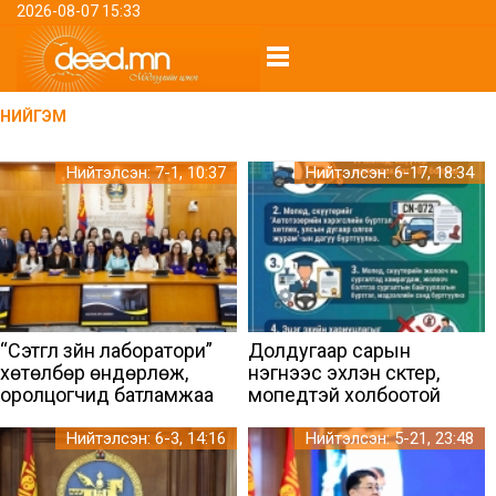
2026-08-07 15:33
НИЙГЭМ
Нийтэлсэн: 7-1, 10:37
Нийтэлсэн: 6-17, 18:34
“Сэтгүүл зүйн лаборатори”
Долдугаар сарын
хөтөлбөр өндөрлөж,
нэгнээс эхлэн скүүтер,
оролцогчид батламжаа
мопедтэй холбоотой
гардлаа
харилцааг хэрхэн
зохицуулахаар
Нийтэлсэн: 6-3, 14:16
Нийтэлсэн: 5-21, 23:48
хуульчилсан бэ?