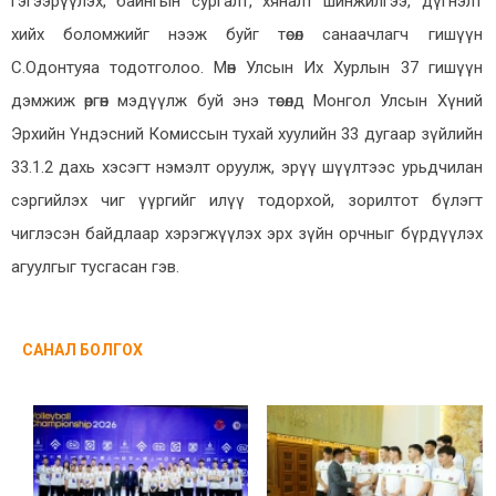
гэгээрүүлэх, байнгын сургалт, хяналт шинжилгээ, дүгнэлт
хийх боломжийг нээж буйг төсөл санаачлагч гишүүн
С.Одонтуяа тодотголоо. Мөн Улсын Их Хурлын 37 гишүүн
дэмжиж өргөн мэдүүлж буй энэ төсөлд Монгол Улсын Хүний
Эрхийн Үндэсний Комиссын тухай хуулийн 33 дугаар зүйлийн
33.1.2 дахь хэсэгт нэмэлт оруулж, эрүү шүүлтээс урьдчилан
сэргийлэх чиг үүргийг илүү тодорхой, зорилтот бүлэгт
чиглэсэн байдлаар хэрэгжүүлэх эрх зүйн орчныг бүрдүүлэх
агуулгыг тусгасан гэв.
САНАЛ БОЛГОХ