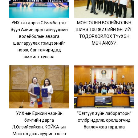
УИХ-ын дарга С.Бямбацогт
МОНГОЛЫН ВОЛЕЙБОЛЫН
Зүүн Азийн эрэгтэйчүүдийн
ШИНЭ 100 ЖИЛИЙН ӨНГИЙГ
волейболын аварга
ТОДОРХОЙЛОХ ТҮҮХЭН
шалгаруулах тэмцээнийг
МӨЧ АЙСУЙ
нээж, баг тамирчдад
амжилт хүслээ
УИХ-ын Ерөнхий нарийн
“Сэтгүүл зүйн лаборатори”
бичгийн дарга
хөтөлбөр өндөрлөж, оролцогчид
Л.Өлзийсайхан, КОЙКА-ын
батламжаа гардлаа
Монгол дахь суурин төлөөлөгч