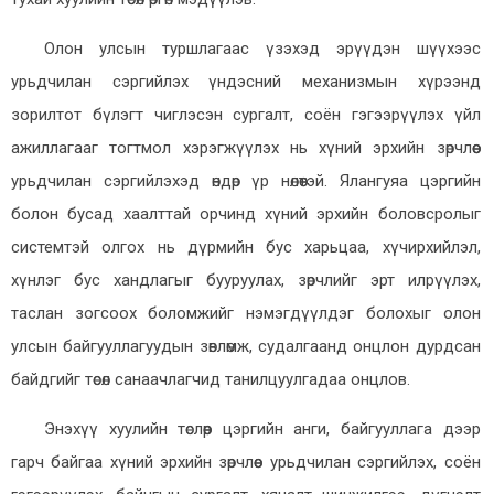
Олон улсын туршлагаас үзэхэд эрүүдэн шүүхээс
урьдчилан сэргийлэх үндэсний механизмын хүрээнд
зорилтот бүлэгт чиглэсэн сургалт, соён гэгээрүүлэх үйл
ажиллагааг тогтмол хэрэгжүүлэх нь хүний эрхийн зөрчлөөс
урьдчилан сэргийлэхэд өндөр үр нөлөөтэй. Ялангуяа цэргийн
болон бусад хаалттай орчинд хүний эрхийн боловсролыг
системтэй олгох нь дүрмийн бус харьцаа, хүчирхийлэл,
хүнлэг бус хандлагыг бууруулах, зөрчлийг эрт илрүүлэх,
таслан зогсоох боломжийг нэмэгдүүлдэг болохыг олон
улсын байгууллагуудын зөвлөмж, судалгаанд онцлон дурдсан
байдгийг төсөл санаачлагчид танилцуулгадаа онцлов.
Энэхүү хуулийн төслөөр цэргийн анги, байгууллага дээр
гарч байгаа хүний эрхийн зөрчлөөс урьдчилан сэргийлэх, соён