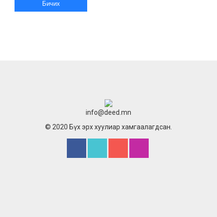
info@deed.mn
© 2020 Бүх эрх хуулиар хамгаалагдсан.