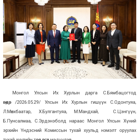
Монгол Улсын Их Хурлын дарга С.Бямбацогтод
өнөөдөр /2026.05.29/ Улсын Их Хурлын гишүүн С.Одонтуяа,
Л.Мөнхбаатар, Х.Булгантуяа, М.Мандхай, С.Цэнгүүн,
Б.Пунсалмаа, С.Эрдэнэболд нараас Монгол Улсын Хүний
эрхийн Үндэсний Комиссын тухай хуульд нэмэлт оруулах
тухай хуулийн төсөл өргөн мэдүүлэв.