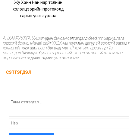
Жу Хэйн Нан нар төслийн
хэлэлцээрийн протоколд
гарын үсэг зурлаа
АНХААРУУЛГА: Уншигчдын бичсэн сэтгэгдэлд deed.mn хариуцлага
хүлээхгүй болно. Манай сайт ХХЗХ-ны журмын дагуу зүй зохисгүй зарим үг,
хэллэгийг хязгаарласан бөгөөд мөн IP хаяг ил гарсан тул Та
сэтгэгдэл бичихдээ бусдын эрх ашгийг хүндэтгэн үзнэ үү. Хэм хэмжээ
зөрчсөн сэтгэгдлийг админ устгах эрхтэй.
СЭТГЭГДЭЛ