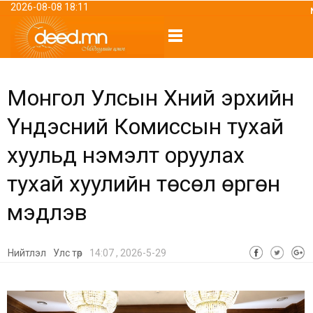
2026-08-08 18:11
Монгол Улсын Хүний эрхийн
Үндэсний Комиссын тухай
хуульд нэмэлт оруулах
тухай хуулийн төсөл өргөн
мэдүүлэв
Нийтлэл
Улс төр
14:07 , 2026-5-29