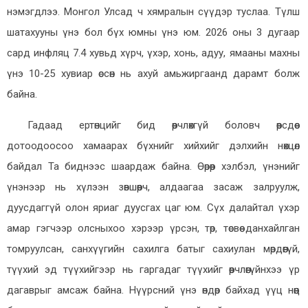
нэмэгдлээ. Монгол Улсад ч хямралын сүүдэр туслаа. Түлш
шатахууны үнэ бол бүх юмны үнэ юм. 2026 оны 3 дугаар
сард инфляц 7.4 хувьд хүрч, үхэр, хонь, адуу, ямааны махны
үнэ 10-25 хувиар өссөн нь ахуй амьжиргаанд дарамт болж
байна.
Гадаад ертөнцийг бид өөрчлөхгүй боловч өөрсдөөсөө
дотоодоосоо хамаарах бүхнийг хийхийг дэлхийн нөхцөл
байдал Та биднээс шаардаж байна. Өөрөөр хэлбэл, үнэнийг
үнэнээр нь хүлээн зөвшөөрч, алдаагаа засаж залруулж,
дуусдаггүй олон яриаг дуусгах цаг юм. Сүх далайтал үхэр
амар гэгчээр олсныхоо хэрээр үрсэн, төр, төсвөө данхайлган
томруулсан, санхүүгийн сахилга батыг сахиулан мөрдөөгүй,
түүхий эд түүхийгээр нь гаргадаг түүхийг өөрчлөөгүйнхээ үр
дагаврыг амсаж байна. Нүүрсний үнэ өндөр байхад үүц нөөц