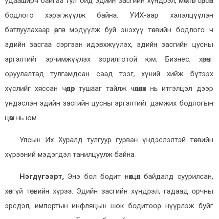
удааширч байгаа тул бид эдийн засгийн хүндрэл, мөчлөг сөрсөн
бодлого хэрэгжүүлж байна. УИХ-аар хэлэлцүүлэн
батлуулахаар өргөн мэдүүлж буй энэхүү төсвийн бодлого ч
эдийн засгаа сэргээн идэвхжүүлэх, эдийн засгийн цусны
эргэлтийг эрчимжүүлэх зорилготой юм. Бизнес, хөрөнгө
оруулалтад тулгамдсан саад тээг, хүний хийж бүтээх
хүслийг хяссан чөдөр тушааг тайлж чөлөөлөх нь итгэлцэл дээр
үндэслэн эдийн засгийн цусны эргэлтийг дэмжих бодлогын
цөм нь юм.
Улсын Их Хуралд тулгуур гурван үндэслэлтэй төсвийн
хүрээний мэдэгдэл танилцуулж байна.
Нэгдүгээрт,
Энэ бол бодит нөхцөл байдалд суурилсан,
хөөсгүй төсвийн хүрээ. Эдийн засгийн хүндрэл, гадаад орчны
эрсдэл, импортын инфляцын шок бодитоор нүүрлэж буйг