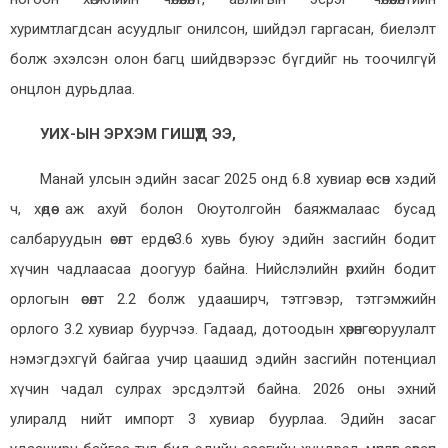
хуримтлагдсан асуудлыг онилсон, шийдэл гаргасан, биелэлт
болж эхэлсэн олон багц шийдвэрээс бүгдийг нь тоочилгүй
онцлон дурьдлаа.
УИХ-ЫН ЭРХЭМ ГИШҮҮД ЭЭ,
Манай улсын эдийн засаг 2025 онд 6.8 хувиар өссөн хэдий
ч, хөдөө аж ахуй болон Оюутолгойн баяжмалаас бусад
салбаруудын өсөлт ердөө 3.6 хувь буюу эдийн засгийн бодит
хүчин чадлаасаа доогуур байна. Нийслэлийн өрхийн бодит
орлогын өсөлт 2.2 болж удааширч, тэтгэвэр, тэтгэмжийн
орлого 3.2 хувиар буурчээ. Гадаад, дотоодын хөрөнгө оруулалт
нэмэгдэхгүй байгаа учир цаашид эдийн засгийн потенциал
хүчин чадал сулрах эрсдэлтэй байна. 2026 оны эхний
улиралд нийт импорт 3 хувиар буурлаа. Эдийн засаг