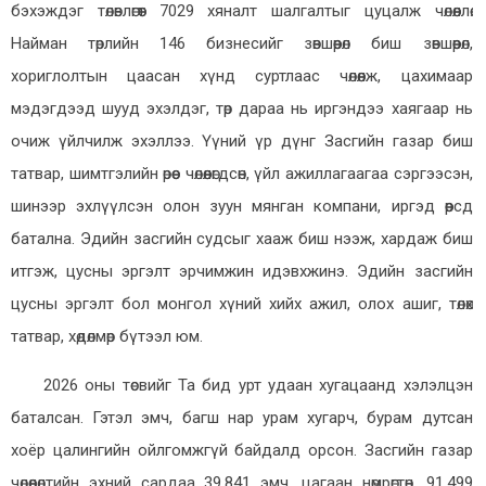
бэхэждэг төлөвлөгөөт 7029 хяналт шалгалтыг цуцалж чөлөөллөө.
Найман төрлийн 146 бизнесийг зөвшөөрөл биш зөвшөөрөл,
хориглолтын цаасан хүнд суртлаас чөлөөлж, цахимаар
мэдэгдээд шууд эхэлдэг, төр дараа нь иргэндээ хаягаар нь
очиж үйлчилж эхэллээ. Үүний үр дүнг Засгийн газар биш
татвар, шимтгэлийн өрөөс чөлөөлөгдсөн, үйл ажиллагаагаа сэргээсэн,
шинээр эхлүүлсэн олон зуун мянган компани, иргэд өөрсдөө
батална. Эдийн засгийн судсыг хааж биш нээж, хардаж биш
итгэж, цусны эргэлт эрчимжин идэвхжинэ. Эдийн засгийн
цусны эргэлт бол монгол хүний хийх ажил, олох ашиг, төлөх
татвар, хөдөлмөр бүтээл юм.
2026 оны төсвийг Та бид урт удаан хугацаанд хэлэлцэн
баталсан. Гэтэл эмч, багш нар урам хугарч, бурам дутсан
хоёр цалингийн ойлгомжгүй байдалд орсон. Засгийн газар
чөлөөлөлтийн эхний сардаа 39,841 эмч, цагаан нөмрөгтөн, 91,499