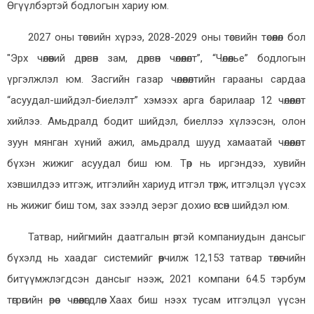
Өгүүлбэртэй бодлогын хариу юм.
2027 оны төсвийн хүрээ, 2028-2029 оны төсвийн төсөөлөл бол
"Эрх чөлөөний дөрвөн зам, дөрвөн чөлөөлөлт”, “Чөлөөлье” бодлогын
үргэлжлэл юм. Засгийн газар чөлөөлөлтийн гарааны сардаа
“асуудал-шийдэл-биелэлт” хэмээх арга барилаар 12 чөлөөлөлт
хийлээ. Амьдралд бодит шийдэл, биеллээ хүлээсэн, олон
зуун мянган хүний ажил, амьдралд шууд хамаатай чөлөөлөлт
бүхэн жижиг асуудал биш юм. Төр нь иргэндээ, хувийн
хэвшилдээ итгэж, итгэлийн хариуд итгэл төрж, итгэлцэл үүсэх
нь жижиг биш том, зах зээлд эерэг дохио өгсөн шийдэл юм.
Татвар, нийгмийн даатгалын өртэй компаниудын дансыг
бүхэлд нь хаадаг системийг өөрчилж 12,153 татвар төлөгчийн
битүүмжлэгдсэн дансыг нээж, 2021 компани 64.5 тэрбум
төгрөгийн өрөөс чөлөөлөгдлөө. Хаах биш нээх тусам итгэлцэл үүсэн