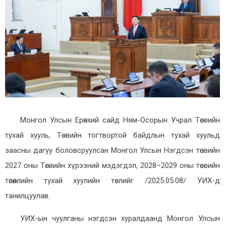
Монгол Улсын Ерөнхий сайд Ням-Осорын Учрал Төсвийн
тухай хууль, Төсвийн тогтвортой байдлын тухай хуульд
заасны дагуу боловсруулсан Монгол Улсын Нэгдсэн төсвийн
2027 оны Төсвийн хүрээний мэдэгдэл, 2028–2029 оны төсвийн
төсөөллийн тухай хуулийн төслийг /2025.05.08/ УИХ-д
танилцуулав.
УИХ-ын чуулганы нэгдсэн хуралдаанд Монгол Улсын