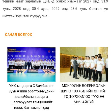
төсвийн нийт зарлагын ДНБ-д эзлэх хэмжээг 2027 онд 31.9
хувь, 2028 онд 30.4 хувь, 2029 онд 28.6 хувь болтол үе
шаттай тууштай бууруулна.
САНАЛ БОЛГОХ
УИХ-ын дарга С.Бямбацогт
МОНГОЛЫН ВОЛЕЙБОЛЫН
Зүүн Азийн эрэгтэйчүүдийн
ШИНЭ 100 ЖИЛИЙН ӨНГИЙГ
волейболын аварга
ТОДОРХОЙЛОХ ТҮҮХЭН
шалгаруулах тэмцээнийг
МӨЧ АЙСУЙ
нээж, баг тамирчдад