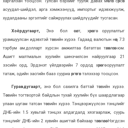
харгалзан тооцсон. Тулсан бэрхийг туулж давах мөчлөг сөрсөн
асуудал-шийдэл, арга хэмжээнүүд, импортыг идэвхжүүлж,
худалдааны эргэлтийг сайжруулах шийдлүүдийг тусгасан.
Хоёрдугаарт,
Энэ бол өсөлт, хөрөнгө оруулалтыг
урамшуулсан идэвхтэй төсвийн хүрээ. Гадаад валютын нөөц 7.3
тэрбум ам.долларт хүрсэн амжилтаа бататгах төлөвлөгөө юм.
Ашигт малтмалын хуулийн шинэчилсэн найруулгаар 21
зэсийн орд, Эрдэнэт үйлдвэрийн 7 ордод хөрөнгө оруулалт
татаж, эдийн засгийн бааз сууриа өргөтгөн тэлэхээр тооцсон.
Гуравдугаарт,
энэ бол сахилга баттай төсвийн хүрээ.
Төсвийн тогтвортой байдлын тухай хуулийн бүх шаардлагаар
улаан шугам татсан төсвийн хүрээ. Тэнцвэржүүлсэн тэнцлийг
ДНБ-ийн 1.5 хувьтай тэнцэх алдагдалд хязгаарлаж, суурь
тэнцлийг ДНБ-ийн 2 хувийн ашигтай байхаар төлөвлөлөө. Нэгдсэн