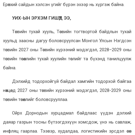
Ерөнхий сайдын хэлсэн үгийг бүрэн эхээр нь хүргэж байна.
УИХ-ЫН ЭРХЭМ ГИШҮҮД ЭЭ,
Төсвийн тухай хууль, Төсвийн тогтвортой байдлын тухай
хуульд заасны дагуу боловсруулсан Монгол Улсын Нэгдсэн
төсвийн 2027 оны Төсвийн хүрээний мэдэгдэл, 2028–2029 оны
төсвийн төсөөллийн тухай хуулийн төслийг та бүхэнд танилцуулж
байна.
Дэлхийд тодорхойгүй байдал хамгийн тодорхой байгаа
нөхцөлд 2027 оны төсвийн хүрээний мэдэгдэл, 2028-2029 оны
төсвийн төсөөллийг боловсрууллаа.
Ойрх Дорнодын хурцадмал байдлаас үүдэн дэлхий
даяар газрын тосны бүтээгдэхүүн хомсдож, үнэ нь савлаж,
инфляц гаарлаа. Тээвэр, худалдаа, логистикийн эрсдэл өсөн