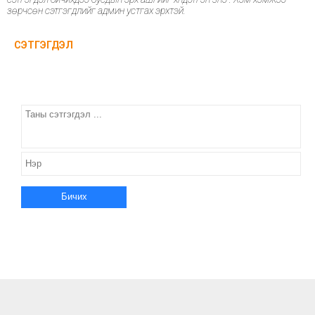
зөрчсөн сэтгэгдлийг админ устгах эрхтэй.
СЭТГЭГДЭЛ