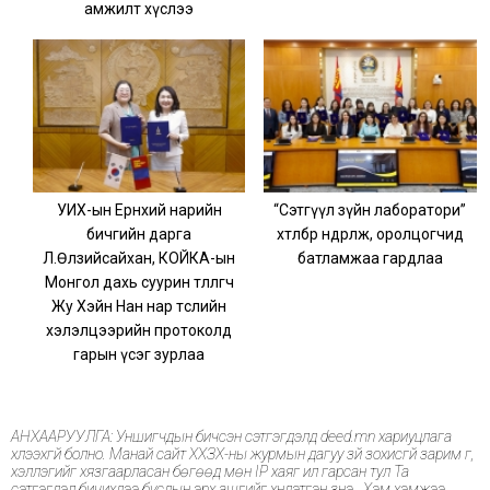
амжилт хүслээ
УИХ-ын Ерөнхий нарийн
“Сэтгүүл зүйн лаборатори”
бичгийн дарга
хөтөлбөр өндөрлөж, оролцогчид
Л.Өлзийсайхан, КОЙКА-ын
батламжаа гардлаа
Монгол дахь суурин төлөөлөгч
Жу Хэйн Нан нар төслийн
хэлэлцээрийн протоколд
гарын үсэг зурлаа
АНХААРУУЛГА: Уншигчдын бичсэн сэтгэгдэлд deed.mn хариуцлага
хүлээхгүй болно. Манай сайт ХХЗХ-ны журмын дагуу зүй зохисгүй зарим үг,
хэллэгийг хязгаарласан бөгөөд мөн IP хаяг ил гарсан тул Та
сэтгэгдэл бичихдээ бусдын эрх ашгийг хүндэтгэн үзнэ үү. Хэм хэмжээ