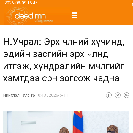
2026-08-09 15:45
Н.Учрал: Эрх чөлөөний хүчинд,
эдийн засгийн эрх чөлөөнд
итгэж, хүндрэлийн мөчлөгийг
хамтдаа сөрөн зогсож чадна
Нийтлэл
Улс төр
0:43 , 2026-5-11