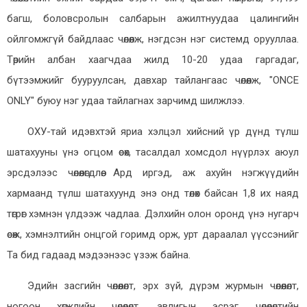
багш, боловсролын салбарын ажилтнуудаа цалингийн
ойлгомжгүй байдлаас чөлөөлж, нэгдсэн нэг системд орууллаа.
Төрийн албан хаагчдаа жилд 10-20 удаа гаргадаг,
бүтээмжийг бууруулсан, давхар тайлангаас чөлөөлж, "ONCE
ONLY" буюу нэг удаа тайлагнах зарчимд шилжлээ.
ОХУ-тай идэвхтэй яриа хэлцэл хийсний үр дүнд түлш
шатахууны үнэ огцом өсөх, тасалдал хомсдол нүүрлэх аюул
эрсдэлээс чөлөөлөгдлөө. Ард иргэд, аж ахуйн нэгжүүдийн
хармаанд түлш шатахуунд энэ онд төлөх байсан 1,8 их наяд
төгрөг хэмнэн үлдээж чадлаа. Дэлхийн олон оронд үнэ нугарч
өсөж, хэмнэлтийн онцгой горимд орж, урт дараалал үүссэнийг
Та бид гадаад мэдээнээс үзэж байна.
Эдийн засгийн чөлөөлөлт, эрх зүй, дүрэм журмын чөлөөлөлт,
ногоон хөгжлийн чөлөөлөлт, авлигын эсрэг чөлөөлөлтийн