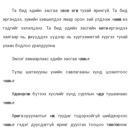
Та бид эдийн засгаа зөвхөн өсгөх тухай ярихгүй. Та бид
иргэндээ, хувийн хэвшилдээ ямар орон зай үлдээж чөлөөлөх вэ
гэдгийг хэлэлцэнэ. Та бид эдийн засгийн өсөлтөө иргэндээ
хаягаар нь, өрхүүддээ үүдээр нь хүртээмжтэй хүргэх тухай
ухаан бодлоо уралдуулна.
Эмзэг хамаарлаас эдийн засгаа чөлөөлье
Түлш шатахууны үнийн савлагааны хүнд цохилтоос
чөлөөлье
Хөдөлмөрлөж бүтээх хүслийг хүнд суртлын чөдөр тушаанаас
чөлөөлье
Хөрөнгө оруулалтыг хөөж туудаг тодорхойгүй шийдвэрээс
чөлөөлье гэдэг дуусдаггүй яриаг дуусгах тооцоо төлөвлөгөө юм.