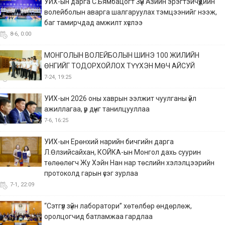
УИХ-ын дарга С.Бямбацогт Зүүн Азийн эрэгтэйчүүдийн
волейболын аварга шалгаруулах тэмцээнийг нээж,
баг тамирчдад амжилт хүслээ
8-6, 0:00
МОНГОЛЫН ВОЛЕЙБОЛЫН ШИНЭ 100 ЖИЛИЙН
ӨНГИЙГ ТОДОРХОЙЛОХ ТҮҮХЭН МӨЧ АЙСУЙ
7-24, 19:25
УИХ-ын 2026 оны хаврын ээлжит чуулганы үйл
ажиллагаа, үр дүнг танилцууллаа
7-6, 16:25
УИХ-ын Ерөнхий нарийн бичгийн дарга
Л.Өлзийсайхан, КОЙКА-ын Монгол дахь суурин
төлөөлөгч Жу Хэйн Нан нар төслийн хэлэлцээрийн
протоколд гарын үсэг зурлаа
7-1, 22:09
“Сэтгүүл зүйн лаборатори” хөтөлбөр өндөрлөж,
оролцогчид батламжаа гардлаа