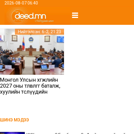
2026-08-07 06:40
Нийтэлсэн: 6-2, 21:23
Монгол Улсын хөгжлийн
2027 оны төлөвлөгөөг баталж,
хуулийн төслүүдийн
хэлэлцэх эсэх асуудлыг
шийдвэрлэлээ
ШИНЭ МЭДЭЭ