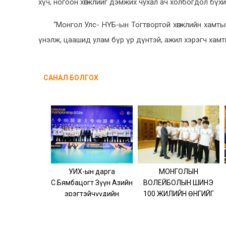
хүч, ногоон хөгжлийг дэмжих чухал ач холбогдол бүх
“Монгол Улс- НҮБ-ын Тогтвортой хөгжлийн хамтын
үнэлж, цаашид улам бүр үр дүнтэй, ажил хэрэгч хамты
САНАЛ БОЛГОХ
УИХ-ын дарга
МОНГОЛЫН
С.Бямбацогт Зүүн Азийн
ВОЛЕЙБОЛЫН ШИНЭ
эрэгтэйчүүдийн
100 ЖИЛИЙН ӨНГИЙГ
волейболын аварга
ТОДОРХОЙЛОХ
шалгаруулах
ТҮҮХЭН МӨЧ АЙСУЙ