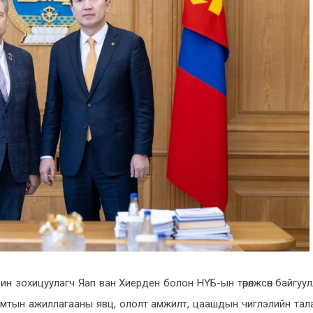
ин зохицуулагч Яап ван Хиерден болон НҮБ-ын төрөлжсөн байгуу
 хамтын ажиллагааны явц, ололт амжилт, цаашдын чиглэлийн тал