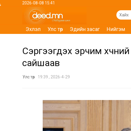
2026-08-08 15:41
%
Эхлэл
Улс төр
Эдийн засаг
Нийгэм
Сэргээгдэх эрчим хүчний
сайшаав
Улс төр
19:39 , 2026-4-29