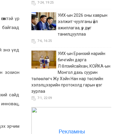
7-24, 19:25
УИХ-ын 2026 оны хаврын
өөжтэй үр
ээлжит чуулганы үйл
ж байгаад
ажиллагаа, үр дүнг
танилцууллаа
7-6, 16:25
й энэ үед
УИХ-ын Ерөнхий нарийн
бичгийн дарга
Л.Өлзийсайхан, КОЙКА-ын
н зохион
Монгол дахь суурин
төлөөлөгч Жу Хэйн Нан нар төслийн
хэлэлцээрийн протоколд гарын үсэг
зурлаа
нхий сайд
7-1, 22:09
 инновац,
“Сэтгүүл зүйн лаборатори”
хөтөлбөр өндөрлөж,
оролцогчид батламжаа
гдэх эрчим
гардлаа