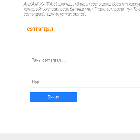
тэмцээнийг нээж, баг
АНХААРУУЛГА: Уншигчдын бичсэн сэтгэгдэлд deed.mn хариуцлаг
тамирчдад амжилт
хэллэгийг хязгаарласан бөгөөд мөн IP хаяг ил гарсан тул Та с
сэтгэгдлийг админ устгах эрхтэй.
хүслээ
СЭТГЭГДЭЛ