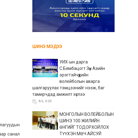
ШИНЭ МЭДЭЭ
УИХ-ын дарга
С.Бямбацогт Зүүн Азийн
эрэгтэйчүүдийн
волейболын аварга
шалгаруулах тэмцээнийг нээж, баг
тамирчдад амжилт хүслээ
8-6, 0:00
МОНГОЛЫН ВОЛЕЙБОЛЫН
ШИНЭ 100 ЖИЛИЙН
ллагуудын
ӨНГИЙГ ТОДОРХОЙЛОХ
аар санал
ТҮҮХЭН МӨЧ АЙСУЙ