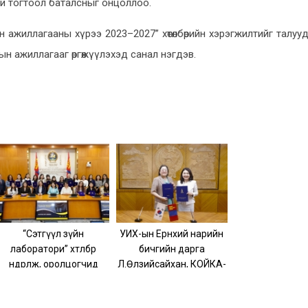
ий тогтоол баталсныг онцоллоо.
 ажиллагааны хүрээ 2023–2027” хөтөлбөрийн хэрэгжилтийг талуу
н ажиллагааг өргөжүүлэхэд санал нэгдэв.
“Сэтгүүл зүйн
УИХ-ын Ерөнхий нарийн
лаборатори” хөтөлбөр
бичгийн дарга
өндөрлөж, оролцогчид
Л.Өлзийсайхан, КОЙКА-
батламжаа гардлаа
ын Монгол дахь суурин
төлөөлөгч Жу Хэйн Нан нар