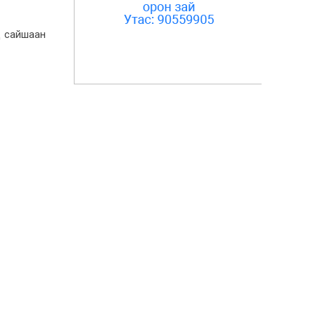
7-1, 10:37
д сайшаан
УИХ-ын дарга
С.Бямбацогт Олон улсын
парламентын өдрийн
мэндчилгээ дэвшүүллээ
6-30, 16:54
Эзэн Богд Чингис хааны
шүтээн, Төрийн тугандаа
хүндэтгэл үзүүллээ
6-23, 4:48
Монгол-Финландын
парламентын бүлгүүдийн
хамтын ажиллагааг
өргөжүүлэх талаар санал
солилцов
6-23, 4:36
Монгол-Финландын