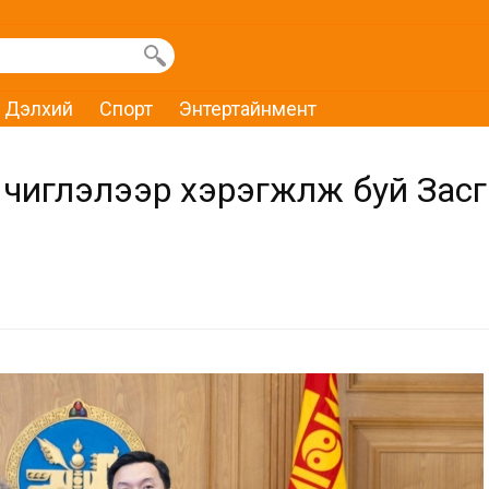
Дэлхий
Спорт
Энтертайнмент
 чиглэлээр хэрэгжүүлж буй Зас