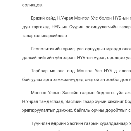
солилцов.
Ерөнхий сайд Н.Учрал Монгол Улс болон НҮБ-ын ха
дүн гаргахад НҮБ-ын Суурин зохицуулагчийн газар
талархал илэрхийллээ.
Геополитикийн зөрчил, улс орнуудын мөргөлдөөн 
дэлхий нийтийн үйл хэрэгт НҮБ-ын үүрэг, оролцоо ул
Тэрбээр мөн энэ онд Монгол Улс НҮБ-д элссэ
байгуулах арга хэмжээнүүдэд онцгой ач холбогдол өг
Монгол Улсын Засгийн газрын бодлого, үйл ажи
Н.Учрал тэмдэглээд, Засгийн газар хүний хөгжлийг б
хөрөнгө оруулалтыг дэмжих, байгаль орчны доройтлыг с
Түүнчлэн өнөөдрийн Засгийн газрын хуралдаанаар У