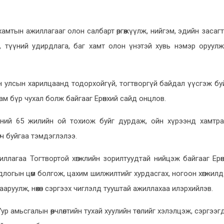
мтын ажиллагааг олон салбарт өргөжүүлж, нийгэм, эдийн засагт өг
, түүний удирдлага, баг хамт олон үнэтэй хувь нэмэр оруул
олон улсын харилцаанд тодорхойгүй, тогтворгүй байдал үүсгэж бу
ам бүр чухал болж байгааг Ерөнхий сайд онцлов.
ний 65 жилийн ой тохиож буйг дурдаж, ойн хүрээнд хамтра
ч буйгаа тэмдэглэлээ.
ллагаа Тогтвортой хөгжлийн зорилтуудтай нийцэж байгааг Ерө
одлогын цөм болгож, цахим шилжилтийг хурдасгах, ногоон хөгжилд
ааруулж, нөхөн сэргээх чиглэлд тууштай ажиллахаа илэрхийлэв.
ур амьсгалын өөрчлөлтийн тухай хуулийн төслийг хэлэлцэж, сэргээ