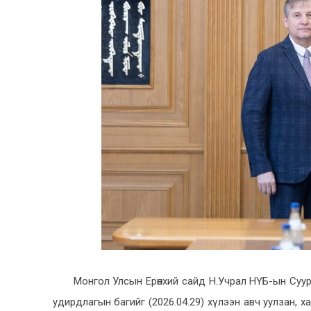
Монгол Улсын Ерөнхий сайд Н.Учрал НҮБ-ын Суур
удирдлагын багийг (2026.04.29) хүлээн авч уулзан,