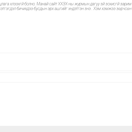
төслийн хэлэлцээрийн
а хүлээхгүй болно. Манай сайт ХХЗХ-ны журмын дагуу зүй зохисгүй зарим ү
протоколд гарын үсэг
этгэгдэл бичихдээ бусдын эрх ашгийг хүндэтгэн үзнэ үү. Хэм хэмжээ зөрчсөн
зурлаа