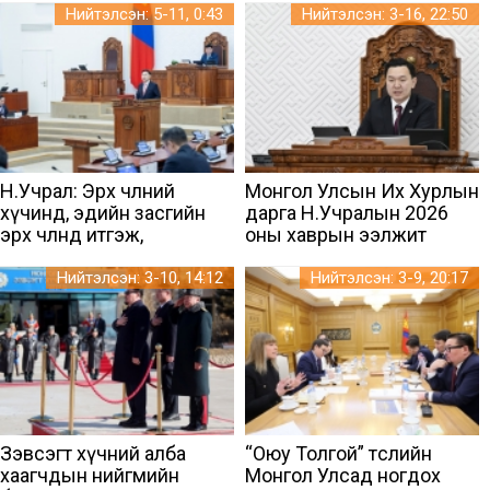
Нийтэлсэн: 5-11, 0:43
Нийтэлсэн: 3-16, 22:50
Н.Учрал: Эрх чөлөөний
Монгол Улсын Их Хурлын
хүчинд, эдийн засгийн
дарга Н.Учралын 2026
эрх чөлөөнд итгэж,
оны хаврын ээлжит
хүндрэлийн мөчлөгийг
чуулганыг нээж хэлсэн
хамтдаа сөрөн зогсож
үг
Нийтэлсэн: 3-10, 14:12
Нийтэлсэн: 3-9, 20:17
чадна
Зэвсэгт хүчний алба
“Оюу Толгой” төслийн
хаагчдын нийгмийн
Монгол Улсад ногдох