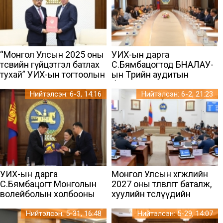
зурлаа
“Монгол Улсын 2025 оны
УИХ-ын дарга
төсвийн гүйцэтгэл батлах
С.Бямбацогтод БНАЛАУ-
тухай” УИХ-ын тогтоолын
ын Төрийн аудитын
төсөл өргөн мэдүүлэв
байгууллагын төлөөлөгчид
бараалхлаа
Нийтэлсэн: 6-3, 14:16
Нийтэлсэн: 6-2, 21:23
УИХ-ын дарга
Монгол Улсын хөгжлийн
С.Бямбацогт Монголын
2027 оны төлөвлөгөөг баталж,
волейболын холбооны
хуулийн төслүүдийн
удирдах зөвлөлийн гишүүд,
хэлэлцэх эсэх асуудлыг
ахмад үеийн
шийдвэрлэлээ
Нийтэлсэн: 5-31, 16:48
Нийтэлсэн: 5-29, 14:07