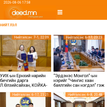
2026-08-06 17:58
НИЙТЛЭЛ
Нийтэлсэн: 7-1, 22:09
Нийтэлсэн: 6-17, 23:23
УИХ-ын Ерөнхий нарийн
“Эрдэнэс Монгол”-ын
бичгийн дарга
нэрийг “Чингис хаан
Л.Өлзийсайхан, КОЙКА-
баялгийн сан нэгдэл” гэж
ын Монгол дахь суурин
өөрчилж, төрийн өмчит 14
төлөөлөгч Жу Хэйн Нан нар
компанийг татан буулгав
Нийтэлсэн: 6-17, 23:21
Нийтэлсэн: 6-8, 20:48
төслийн хэлэлцээрийн
протоколд гарын үсэг