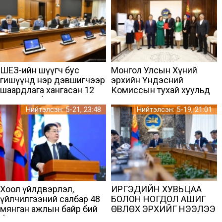
гавьяатуудыг хүлээн авч
уулзлаа
ШЕЗ-ийн шүүгч бус
Монгол Улсын Хүний
гишүүнд нэр дэвшигчээр
эрхийн Үндэсний
шаардлага хангасан 12
Комиссын тухай хуульд
иргэнийг бүртгэв
нэмэлт оруулах тухай
хуулийн төсөл өргөн
Нийтэлсэн: 5-21, 23:48
Нийтэлсэн: 5-19, 21:01
мэдүүлэв
Хоол үйлдвэрлэл,
ИРГЭДИЙН ХУВЬЦАА
үйлчилгээний салбар 48
БОЛОН НОГДОЛ АШИГ
мянган ажлын байр бий
ӨВЛӨХ ЭРХИЙГ НЭЭЛЭЭ
болгодог