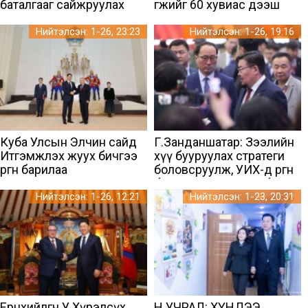
баталгааг сайжруулах
өгөөжийг 60 хувиас дээш
зарим асуудлыг
нэмэгдүүлэх, 2026 онд
шийдвэрлэхээр болов
багтаан ногдол ашиг
Нийтэлсэн: 1-26, 23:23
Нийтэлсэн: 1-26, 19:16
олгох шаардлага тавилаа
Куба Улсын Элчин сайд
Г.Занданшатар: Зээлийн
Итгэмжлэх жуух бичгээ
хүү бууруулах стратеги
өргөн барилаа
боловсруулж, УИХ-д өргөн
барихаар ажиллаж байна
Нийтэлсэн: 1-26, 12:21
Нийтэлсэн: 1-23, 20:31
Ерөнхийлөгч У.Хүрэлсүх
Н.УЧРАЛ: ХҮНДЭЭ