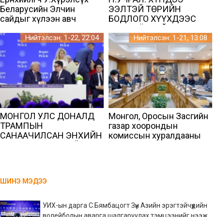
Беларусийн Элчин
ЭЭЛТЭЙ ТӨРИЙН
сайдыг хүлээн авч
БОДЛОГО ХҮҮХДЭЭС
уулзлаа
ЭХЛЭХ ЁСТОЙ
Нийтэлсэн: 1-22, 22:04
Нийтэлсэн: 1-21, 13:08
МОНГОЛ УЛС ДОНАЛД
Монгол, Оросын Засгийн
ТРАМПЫН
газар хоорондын
САНААЧИЛСАН ЭНХИЙН
комиссын хуралдааны
ЗӨВЛӨЛД АЛБАН ЁСООР
мөрөөр хэрэгжүүлэх арга
НЭГДЛЭЭ
хэмжээний төлөвлөгөө баталж,
хэрэгжүүлнэ
ШИНЭ МЭДЭЭ
УИХ-ын дарга С.Бямбацогт Зүүн Азийн эрэгтэйчүүдийн
волейболын аварга шалгаруулах тэмцээнийг нээж,