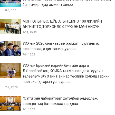
баг тамирчдад амжилт хүслээ
8-6, 0:00
МОНГОЛЫН ВОЛЕЙБОЛЫН ШИНЭ 100 ЖИЛИЙН
ӨНГИЙГ ТОДОРХОЙЛОХ ТҮҮХЭН МӨЧ АЙСУЙ
7-24, 19:25
УИХ-ын 2026 оны хаврын ээлжит чуулганы үйл
ажиллагаа, үр дүнг танилцууллаа
7-6, 16:25
УИХ-ын Ерөнхий нарийн бичгийн дарга
Л.Өлзийсайхан, КОЙКА-ын Монгол дахь суурин
төлөөлөгч Жу Хэйн Нан нар төслийн хэлэлцээрийн
протоколд гарын үсэг зурлаа
7-1, 22:09
“Сэтгүүл зүйн лаборатори” хөтөлбөр өндөрлөж,
оролцогчид батламжаа гардлаа
7-1, 10:37