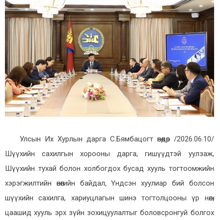
Улсын Их Хурлын дарга С.Бямбацогт өнөөдөр /2026.06.10/
Шүүхийн сахилгын хорооны
дарга, гишүүдтэй
уулзаж,
Шүүхийн тухай болон холбогдох бусад хууль тогтоомжийн
хэрэгжилтийн өнөөгийн байдал, Үндсэн хуулиар бий болсон
шүүхийн сахилга, хариуцлагын шинэ тогтолцооны үр нөлөө,
цаашид хууль эрх зүйн зохицуулалтыг боловсронгуй болгох