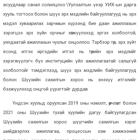
асуудлаар санал солилцлоо.\Уулзалтын үеэр УИХ-ын дарга
хууль тогтоох болон шүүх эрх мэдлийн байгууллагууд нь эрх
мэдэл хуваарилах зарчмын хүрээнд бие даан ажиллахын
зэрэгцээ эрх зүйн орчныг хөгжүүлэхэд эргэх холбоотой,
уялдаатай ажиллахын чухлыг онцоллоо. Тэрбээр төр, эрх зүйт
ёсонд итгэх иргэдийн итгэл нь төрийн эрх мэдлийг
хэрэгжүүлэгч бүх институцийн үйл ажиллагаатай салшгүй
холбоотойг тэмдэглээд, шүүх эрх мэдлийн байгууллагууд
болон Шүүхийн сахилгын хороо нь энэхүү итгэлийг
бэхжүүлэхэд онцгой үүрэгтэйг дурдав.
Үндсэн хуульд оруулсан 2019 оны нэмэлт, өөрчлөлт болон
2021 оны Шүүхийн тухай хуулийн дагуу байгуулагдсан
Шүүхийн сахилгын хороо шүүгчийн сахилгын хэрэг
шийдвэрлэх ажиллагаа, процессын хэм хэмжээний