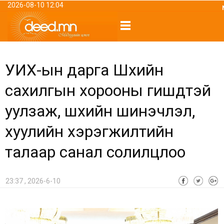
2026-08-10 12:04
УИХ-ын дарга Шүүхийн
сахилгын хорооны гишүүдтэй
уулзаж, шүүхийн шинэчлэл,
хуулийн хэрэгжилтийн
талаар санал солилцлоо
23:37 , 2026-6-10