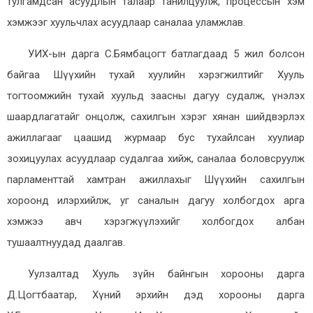
тулгамдсан асуудлын талаар танилцуулж, процессын хэм
хэмжээг хуульчлах асуудлаар саналаа уламжлав
.
УИХ-ын дарга С.Бямбацогт батлагдаад 5 жил болсон
байгаа Шүүхийн тухай хуулийн хэрэгжилтийг Хууль
тогтоомжийн тухай хуульд заасны дагуу судалж, үнэлэх
шаардлагатайг онцолж, сахилгын хэрэг хянан шийдвэрлэх
а
жиллагааг цаашид
журмаар бус тухайлсан хуулиар
зохицуул
ах асуудлаар судалгаа хийж, саналаа боловсруулж
парламенттай хамтран ажиллахыг Шүүхийн сахилгын
хороонд илэрхийлж, уг саналын дагуу холбогдох арга
хэмжээ авч хэрэгжүүлэхийг
холбогдох албан
тушаалтнуудад даалгав.
Уулзалтад Хууль зүйн байнгын хорооны дарга
Д.Цогтбаатар, Хүний эрхийн дэд хорооны дарга