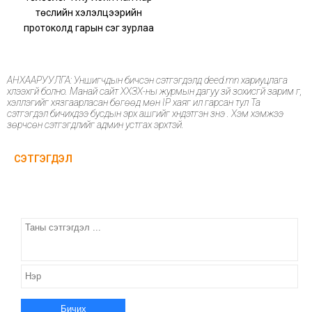
төслийн хэлэлцээрийн
протоколд гарын үсэг зурлаа
АНХААРУУЛГА: Уншигчдын бичсэн сэтгэгдэлд deed.mn хариуцлага
хүлээхгүй болно. Манай сайт ХХЗХ-ны журмын дагуу зүй зохисгүй зарим үг,
хэллэгийг хязгаарласан бөгөөд мөн IP хаяг ил гарсан тул Та
сэтгэгдэл бичихдээ бусдын эрх ашгийг хүндэтгэн үзнэ үү. Хэм хэмжээ
зөрчсөн сэтгэгдлийг админ устгах эрхтэй.
СЭТГЭГДЭЛ