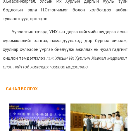
Х.Баасанжаргал, Улсын Их Хурлын даргын Хууль зүйн
бодлогын зөвлөх Н.Отгончимэг болон холбогдох албан
тушаалтнууд оролцов.
Уулзалтын төгсгөлд УИХ-ын дарга нийгмийн шударга ёсны
хүсэмжлэлийг хангах, нэмэгдүүлэхэд дор бүрнээ хичээж,
хуулиар хүлээсэн үүргээ биелүүлж ажиллах нь чухал гэдгийг
онцлон тэмдэглэлээ
гэж
Улсын Их Хурлын Хэвлэл мэдээлэл,
олон нийттэй харилцах газраас мэдээллээ.
САНАЛ БОЛГОХ