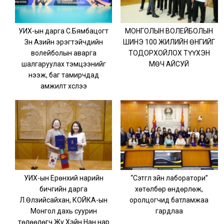
УИХ-ын дарга С.Бямбацогт
МОНГОЛЫН ВОЛЕЙБОЛЫН
Зүүн Азийн эрэгтэйчүүдийн
ШИНЭ 100 ЖИЛИЙН ӨНГИЙГ
волейболын аварга
ТОДОРХОЙЛОХ ТҮҮХЭН
шалгаруулах тэмцээнийг
МӨЧ АЙСУЙ
нээж, баг тамирчдад
амжилт хүслээ
УИХ-ын Ерөнхий нарийн
“Сэтгүүл зүйн лаборатори”
бичгийн дарга
хөтөлбөр өндөрлөж,
Л.Өлзийсайхан, КОЙКА-ын
оролцогчид батламжаа
Монгол дахь суурин
гардлаа
төлөөлөгч Жу Хэйн Нан нар