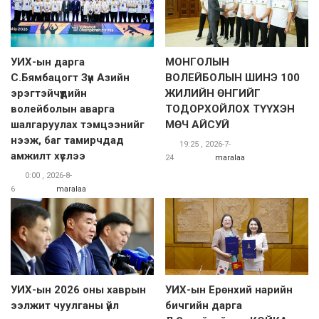
УИХ-ын дарга
МОНГОЛЫН
С.Бямбацогт Зүүн Азийн
ВОЛЕЙБОЛЫН ШИНЭ 100
эрэгтэйчүүдийн
ЖИЛИЙН ӨНГИЙГ
волейболын аварга
ТОДОРХОЙЛОХ ТҮҮХЭН
шалгаруулах тэмцээнийг
МӨЧ АЙСУЙ
нээж, баг тамирчдад
19:25 , 2026-7-
амжилт хүслээ
24
maralaa
0:00 , 2026-8-
6
maralaa
УИХ-ын 2026 оны хаврын
УИХ-ын Ерөнхий нарийн
ээлжит чуулганы үйл
бичгийн дарга