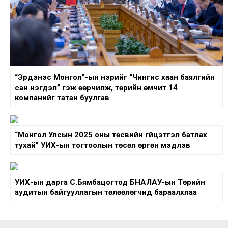
“Эрдэнэс Монгол”-ын нэрийг “Чингис хаан баялгийн
сан нэгдэл” гэж өөрчилж, төрийн өмчит 14
компанийг татан буулгав
“Монгол Улсын 2025 оны төсвийн гүйцэтгэл батлах
тухай” УИХ-ын тогтоолын төсөл өргөн мэдүүлэв
УИХ-ын дарга С.Бямбацогтод БНАЛАУ-ын Төрийн
аудитын байгууллагын төлөөлөгчид бараалхлаа