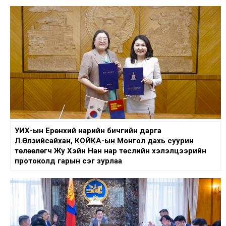
УИХ-ын Ерөнхий нарийн бичгийн дарга
Л.Өлзийсайхан, КОЙКА-ын Монгол дахь суурин
төлөөлөгч Жу Хэйн Нан нар төслийн хэлэлцээрийн
протоколд гарын үсэг зурлаа