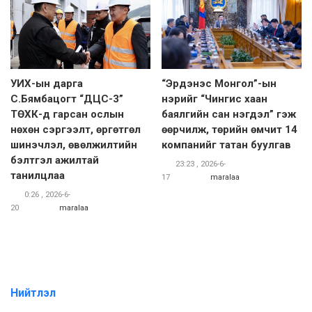
УИХ-ын дарга
“Эрдэнэс Монгол”-ын
С.Бямбацогт “ДЦС-3”
нэрийг “Чингис хаан
ТӨХК-д гарсан ослын
баялгийн сан нэгдэл” гэж
нөхөн сэргээлт, өргөтгөл
өөрчилж, төрийн өмчит 14
шинэчлэл, өвөлжилтийн
компанийг татан буулгав
бэлтгэл ажилтай
23:23 , 2026-6-
танилцлаа
17
maralaa
0:26 , 2026-6-
20
maralaa
Нийтлэл