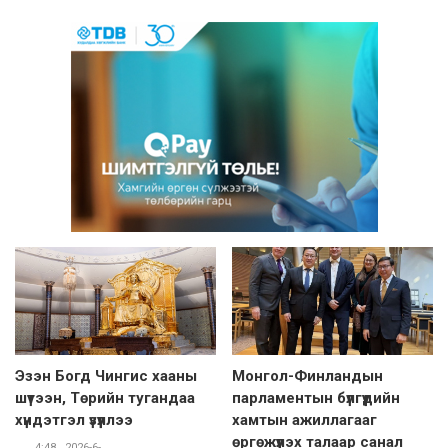
Эзэн Богд Чингис хааны
Монгол-Финландын
шүтээн, Төрийн тугандаа
парламентын бүлгүүдийн
хүндэтгэл үзүүллээ
хамтын ажиллагааг
өргөжүүлэх талаар санал
4:48 , 2026-6-