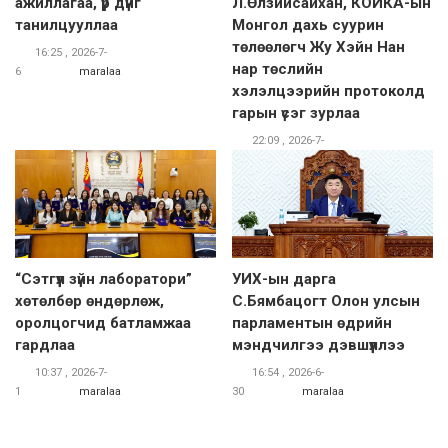
ажиллагаа, үр дүнг
Л.Өлзийсайхан, КОЙКА-ын
танилцууллаа
Монгол дахь суурин
төлөөлөгч Жу Хэйн Нан
16:25 , 2026-7-
нар төслийн
6
maralaa
хэлэлцээрийн протоколд
гарын үсэг зурлаа
22:09 , 2026-7-
1
maralaa
“Сэтгүүл зүйн лаборатори”
УИХ-ын дарга
хөтөлбөр өндөрлөж,
С.Бямбацогт Олон улсын
оролцогчид батламжаа
парламентын өдрийн
гардлаа
мэндчилгээ дэвшүүллээ
10:37 , 2026-7-
16:54 , 2026-6-
1
maralaa
30
maralaa