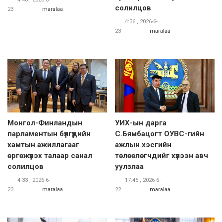
солилцов
23
maralaa
4:36 , 2026-6-
23
maralaa
Монгол-Финландын
УИХ-ын дарга
парламентын бүлгүүдийн
С.Бямбацогт ОУВС-гийн
хамтын ажиллагааг
ажлын хэсгийн
өргөжүүлэх талаар санал
төлөөлөгчдийг хүлээн авч
солилцов
уулзлаа
4:33 , 2026-6-
17:45 , 2026-6-
23
maralaa
22
maralaa