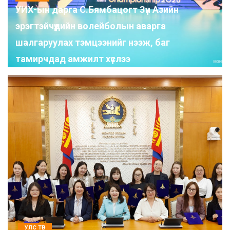
УИХ-ын дарга С.Бямбацогт Зүүн Азийн
эрэгтэйчүүдийн волейболын аварга
шалгаруулах тэмцээнийг нээж, баг
тамирчдад амжилт хүслээ
УЛС ТӨР