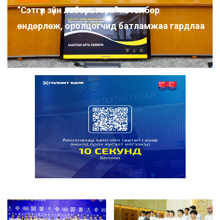
“Сэтгүүл зүйн лаборатори” хөтөлбөр
өндөрлөж, оролцогчид батламжаа гардлаа