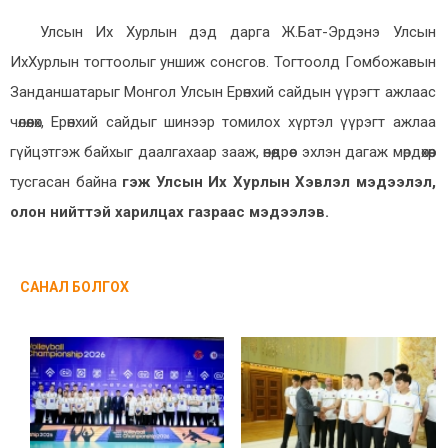
Улсын Их Хурлын дэд дарга Ж.Бат-Эрдэнэ Улсын
ИхХурлын тогтоолыг уншиж сонсгов. Тогтоолд Гомбожавын
Занданшатарыг Монгол Улсын Ерөнхий сайдын үүрэгт ажлаас
чөлөөлөх, Ерөнхий сайдыг шинээр томилох хүртэл үүрэгт ажлаа
гүйцэтгэж байхыг даалгахаар зааж, өнөөдрөөс эхлэн дагаж мөрдөхөөр
тусгасан байна
гэж Улсын Их Хурлын Хэвлэл мэдээлэл,
олон нийттэй харилцах газраас мэдээлэв.
САНАЛ БОЛГОХ