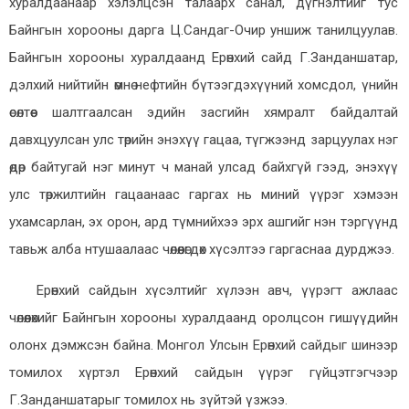
хуралдаанаар хэлэлцсэн талаарх санал, дүгнэлтийг тус
Байнгын хорооны дарга Ц.Сандаг-Очир уншиж танилцуулав.
Байнгын хорооны хуралдаанд Ерөнхий сайд Г.Занданшатар,
дэлхий нийтийн өмнө нефтийн бүтээгдэхүүний хомсдол, үнийн
өсөлтөөс шалтгаалсан эдийн засгийн хямралт байдалтай
давхцуулсан улс төрийн энэхүү гацаа, түгжээнд зарцуулах нэг
өдөр байтугай нэг минут ч манай улсад байхгүй гээд, энэхүү
улс төржилтийн гацаанаас гаргах нь миний үүрэг хэмээн
ухамсарлан, эх орон, ард түмнийхээ эрх ашгийг нэн тэргүүнд
тавьж алба нтушаалаас чөлөөлөгдөх хүсэлтээ гаргаснаа дурджээ.
Ерөнхий сайдын хүсэлтийг хүлээн авч, үүрэгт ажлаас
чөлөөлөхийг Байнгын хорооны хуралдаанд оролцсон гишүүдийн
олонх дэмжсэн байна. Монгол Улсын Ерөнхий сайдыг шинээр
томилох хүртэл Ерөнхий сайдын үүрэг гүйцэтгэгчээр
Г.Занданшатарыг томилох нь зүйтэй үзжээ.