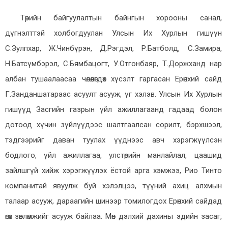
Төрийн байгуулалтын байнгын хорооны санал,
дүгнэлттэй холбогдуулан Улсын Их Хурлын гишүүн
С.Зулпхар, Ж.Чинбүрэн, Д.Рэгдэл, Р.Батболд, С.Замира,
Н.Батсүмбэрэл, С.Бямбацогт, У.Отгонбаяр, Т.Доржханд нар
албан тушаалаасаа чөлөөлөгдөх хүсэлт гаргасан Ерөнхий сайд
Г.Занданшатараас асуулт асууж, үг хэлэв. Улсын Их Хурлын
гишүүд Засгийн газрын үйл ажиллагаанд гадаад болон
дотоод хүчин зүйлүүдээс шалтгаалсан сорилт, бэрхшээл,
тэдгээрийг даван туулах үүднээс авч хэрэгжүүлсэн
бодлого, үйл ажиллагаа, улстөрийн манлайлал, цаашид
зайлшгүй хийж хэрэгжүүлэх ёстой арга хэмжээ, Рио Тинто
компанитай явуулж буй хэлэлцээ, түүний ахиц алхмын
талаар асууж, дараагийн шинээр томилогдох Ерөнхий сайдад
өгөх зөвлөмжийг асууж байлаа. Мөн дэлхий дахины эдийн засаг,