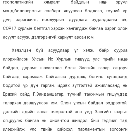
геополитикийн хямралт байдлын нөлөө, эрүүл
мэнд,боловсролыг салбарт явуулсан бодлого, түүний үр
дүн, хэрэгжилт, ноолуурын дуудлага худалдааны өгөөж,
COP17 хурлын бэлтгэл хэрхэн хангагдаж байгаа зэрэг олон
асуулт асууж, дэлгэрэнгүй хариулт авсан юм.
Хэлэлцэн буй асуудлаар үг хэлж, байр сууриа
илэрхийлсэн Улсын Их Хурлын гишүүд улс төрийн нөхцөл
байдал, дарамт шахалтаас болж Засгийн газар огцорч
байгаад харамсаж байгаагаа дурдаж, богино хугацаанд
бодитой үр дүн гарган, идэвх зүтгэлтэй ажилласанд нь
Ерөнхий сайд Г.Занданшатар, түүний танхимын гишүүдэд
талархал дэвшүүлсэн юм. Олон улсын байдал ээдрээтэй,
дэлхийн эдийн засаг хямралтай энэ үед Засгийн газрыг
огцруулж байгаа нь оновчтой шийдэл биш гэдгийг тэд
илэрхийлж, улс төрийн хийрхэл, парламентын зогсонги