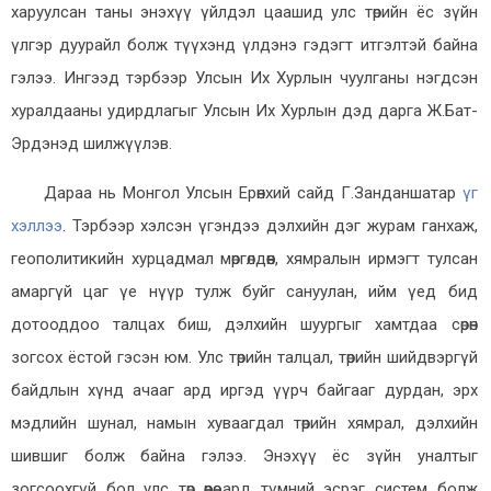
харуулсан таны энэхүү үйлдэл цаашид улс төрийн ёс зүйн
үлгэр дуурайл болж түүхэнд үлдэнэ гэдэгт итгэлтэй байна
гэлээ. Ингээд тэрбээр Улсын Их Хурлын чуулганы нэгдсэн
хуралдааны удирдлагыг Улсын Их Хурлын дэд дарга Ж.Бат-
Эрдэнэд шилжүүлэв.
Дараа нь Монгол Улсын Ерөнхий сайд Г.Занданшатар
үг
хэллээ
. Тэрбээр хэлсэн үгэндээ дэлхийн дэг журам ганхаж,
геополитикийн хурцадмал мөргөлдөөн, хямралын ирмэгт тулсан
амаргүй цаг үе нүүр тулж буйг сануулан, ийм үед бид
дотооддоо талцах биш, дэлхийн шуургыг хамтдаа сөрөн
зогсох ёстой гэсэн юм. Улс төрийн талцал, төрийн шийдвэргүй
байдлын хүнд ачааг ард иргэд үүрч байгааг дурдан, эрх
мэдлийн шунал, намын хуваагдал төрийн хямрал, дэлхийн
шившиг болж байна гэлээ. Энэхүү ёс зүйн уналтыг
зогсоохгүй бол улс төр өөрөө ард түмний эсрэг систем болж