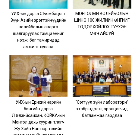
УИХ-ын дарга С.Бямбацогт
МОНГОЛЫН ВОЛЕЙБОЛЫН
Зүүн Азийн эрэгтэйчүүдийн
ШИНЭ 100 ЖИЛИЙН ӨНГИЙГ
волейболын аварга
ТОДОРХОЙЛОХ ТҮҮХЭН
шалгаруулах тэмцээнийг
МӨЧ АЙСУЙ
нээж, баг тамирчдад
амжилт хүслээ
УИХ-ын Ерөнхий нарийн
“Сэтгүүл зүйн лаборатори”
бичгийн дарга
хөтөлбөр өндөрлөж, оролцогчид
Л.Өлзийсайхан, КОЙКА-ын
батламжаа гардлаа
Монгол дахь суурин төлөөлөгч
Жу Хэйн Нан нар төслийн