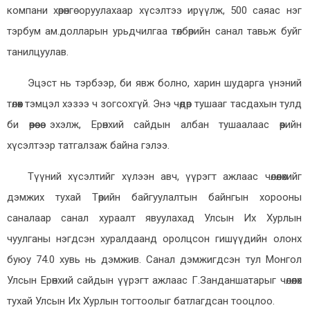
компани хөрөнгө оруулахаар хүсэлтээ ирүүлж, 500 саяас нэг
тэрбум ам.долларын урьдчилгаа төлбөрийн санал тавьж буйг
танилцуулав.
Эцэст нь тэрбээр, би явж болно, харин шударга үнэний
төлөөх тэмцэл хэзээ ч зогсохгүй. Энэ чөдөр тушааг тасдахын тулд
би өөрөөсөө эхэлж, Ерөнхий сайдын албан тушаалаас өөрийн
хүсэлтээр татгалзаж байна гэлээ.
Түүний хүсэлтийг хүлээн авч, үүрэгт ажлаас чөлөөлөхийг
дэмжих тухай Төрийн байгуулалтын байнгын хорооны
саналаар санал хураалт явуулахад Улсын Их Хурлын
чуулганы нэгдсэн хуралдаанд оролцсон гишүүдийн олонх
буюу 74.0 хувь нь дэмжив. Санал дэмжигдсэн тул Монгол
Улсын Ерөнхий сайдын үүрэгт ажлаас Г.Занданшатарыг чөлөөлөх
тухай Улсын Их Хурлын тогтоолыг батлагдсан тооцлоо.