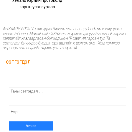
хэлэлцээрийн протоколд
гарын үсэг зурлаа
АНХААРУУЛГА: Уншигчдын бичсэн сэтгэгдэлд deed.mn хариуцлага
хүлээхгүй болно. Манай сайт ХХЗХ-ны журмын дагуу зүй зохисгүй зарим үг,
хэллэгийг хязгаарласан бөгөөд мөн IP хаяг ил гарсан тул Та
сэтгэгдэл бичихдээ бусдын эрх ашгийг хүндэтгэн үзнэ үү. Хэм хэмжээ
зөрчсөн сэтгэгдлийг админ устгах эрхтэй.
СЭТГЭГДЭЛ