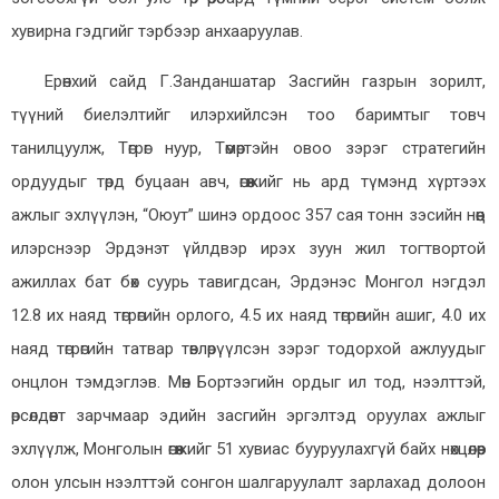
хувирна гэдгийг тэрбээр анхааруулав.
Ерөнхий сайд Г.Занданшатар Засгийн газрын зорилт,
түүний биелэлтийг илэрхийлсэн тоо баримтыг товч
танилцуулж, Төгрөг нуур, Төмөртэйн овоо зэрэг стратегийн
ордуудыг төрд буцаан авч, өгөөжийг нь ард түмэнд хүртээх
ажлыг эхлүүлэн, “Оюут” шинэ ордоос 357 сая тонн зэсийн нөөц
илэрснээр Эрдэнэт үйлдвэр ирэх зуун жил тогтвортой
ажиллах бат бөх суурь тавигдсан, Эрдэнэс Монгол нэгдэл
12.8 их наяд төгрөгийн орлого, 4.5 их наяд төгрөгийн ашиг, 4.0 их
наяд төгрөгийн татвар төвлөрүүлсэн зэрэг тодорхой ажлуудыг
онцлон тэмдэглэв. Мөн Бортээгийн ордыг ил тод, нээлттэй,
өрсөлдөөнт зарчмаар эдийн засгийн эргэлтэд оруулах ажлыг
эхлүүлж, Монголын өгөөжийг 51 хувиас бууруулахгүй байх нөхцөлөөр
олон улсын нээлттэй сонгон шалгаруулалт зарлахад долоон