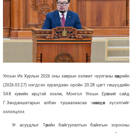
Улсын Их Хурлын 2026 оны хаврын ээлжит чуулганы өнөөдрийн
(2026.03.27) нэгдсэн хуралдаан оройн 20:28 цагт гишүүдийн
54.8 хувийн ирцтэй эхэлж, Монгол Улсын Ерөнхий сайд
Г.Занданшатарын албан тушаалаасаа чөлөөлөгдөх хүсэлтийг
хэлэлцлээ.
Уг асуудлыг Төрийн байгуулалтын байнгын хорооны