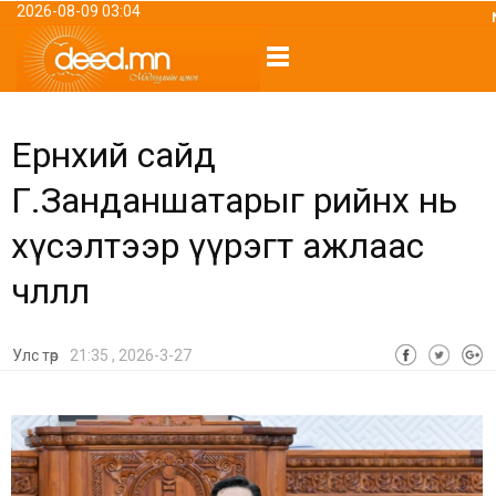
2026-08-09 03:04
Ерөнхий сайд
Г.Занданшатарыг өөрийнх нь
хүсэлтээр үүрэгт ажлаас
чөлөөллөө
Улс төр
21:35 , 2026-3-27