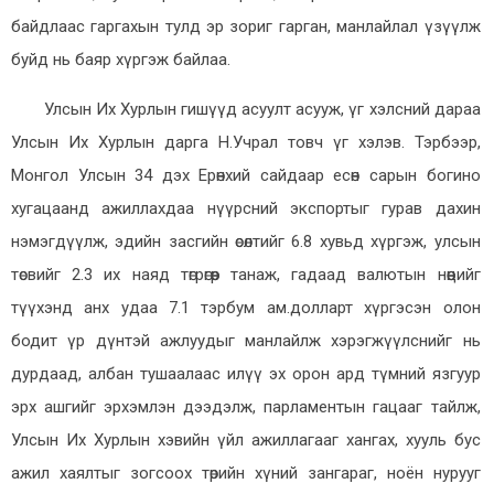
байдлаас гаргахын тулд эр зориг гарган, манлайлал үзүүлж
буйд нь баяр хүргэж байлаа.
Улсын Их Хурлын гишүүд асуулт асууж, үг хэлсний дараа
Улсын Их Хурлын дарга Н.Учрал товч үг хэлэв. Тэрбээр,
Монгол Улсын 34 дэх Ерөнхий сайдаар есөн сарын богино
хугацаанд ажиллахдаа нүүрсний экспортыг гурав дахин
нэмэгдүүлж, эдийн засгийн өсөлтийг 6.8 хувьд хүргэж, улсын
төсвийг 2.3 их наяд төгрөгөөр танаж, гадаад валютын нөөцийг
түүхэнд анх удаа 7.1 тэрбум ам.долларт хүргэсэн олон
бодит үр дүнтэй ажлуудыг манлайлж хэрэгжүүлснийг нь
дурдаад, албан тушаалаас илүү эх орон ард түмний язгуур
эрх ашгийг эрхэмлэн дээдэлж, парламентын гацааг тайлж,
Улсын Их Хурлын хэвийн үйл ажиллагааг хангах, хууль бус
ажил хаялтыг зогсоох төрийн хүний зангараг, ноён нурууг