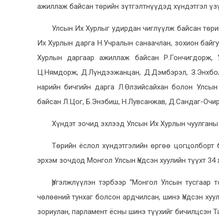
ажиллаж байсан төрийн зүтгэлтнүүдэд хүндэтгэл үзү
Улсын Их Хурлыг удирдан чиглүүлж байсан төри
Их Хурлын дарга Н.Учралын санаачлан, зохион байг
Хурлын даргаар ажиллаж байсан Р.Гончигдорж, 
Ц.Нямдорж, Д.Лүндээжанцан, Д.Дэмбэрэл, З.Энхбо
нарийн бичгийн дарга Л.Өлзийсайхан болон Улсы
байсан Л.Цог, Б.Энэбиш, Н.Лувсанжав, Д.Сандаг-Очи
Хүндэт зочид эхлээд Улсын Их Хурлын чуулганы 
Төрийн ёслол хүндэтгэлийн өргөө цогцолборт 
эрхэм зочдод Монгол Улсын Үндсэн хуулийн түүхт 34
Үргэлжлүүлэн тэрбээр “Монгол Улсын тусгаар т
чөлөөний тунхаг болсон ардчилсан, шинэ Үндсэн хуул
зориулан, парламент ёсны шинэ түүхийг бичилцсэн Та