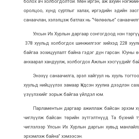
болох ач холбогдолтой. Мөн иргэн, аж ахуйн нэгжийн
оролцоо, хүнд суртлыг халах, иргэдийн эдийн зас
санаачлан, хэлэлцэж батлах нь “Чөлөөлье” санаачилг
Улсын Их Хурлын даргаар сонгогдоод нэн тэргү
378 хуульд холбогдох шинжилгээг хийхэд 228 хууль
байгаа зохицуулалт байна гэдэг дүн гарсан. Юуны ө
анхаарал хандуулж, холбогдох Ажлын хэсгүүдийг бай
Энэхүү санаачилга, эрэл хайгуул нь хууль тогт
хуульд нийцүүлэх замаар Үндсэн хуулиа дээдлэн са
үзүүлэхийг зорьж байгаа үйлдэл юм.
Парламентын даргаар ажиллаж байсан эрхэм хү
чиглүүлж байсан төрийн зүтгэлтнүүд Та бүхний т
чиглэлээр Улсын Их Хурлын даргын хувьд манлайлж
эрхэмлэж байна” хэмээсэн.