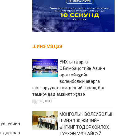
ШИНЭ МЭДЭЭ
УИХ-ын дарга
С.Бямбацогт Зүүн Азийн
эрэгтэйчүүдийн
волейболын аварга
шалгаруулах тэмцээнийг нээж, баг
тамирчдад амжилт хүслээ
8-6, 0:00
МОНГОЛЫН ВОЛЕЙБОЛЫН
ШИНЭ 100 ЖИЛИЙН
үе үеийн
ӨНГИЙГ ТОДОРХОЙЛОХ
н даргаар
ТҮҮХЭН МӨЧ АЙСУЙ