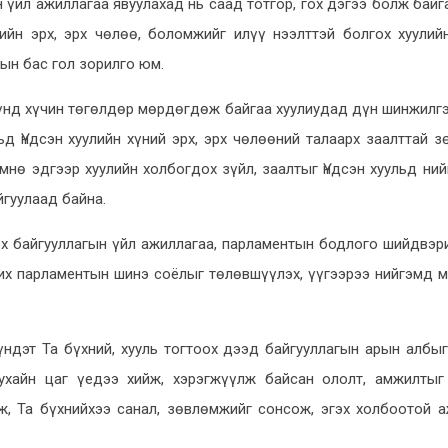
 үйл ажиллагаа явуулахад нь саад тотгор, гох дэгээ болж байг
гийн эрх, эрх чөлөө, боломжийг илүү нээлттэй болгох хуулий
ын бас гол зорилго юм.
үнд хүчин төгөлдөр мөрдөгдөж байгаа хуулиудад дүн шинжилгэ
д Үндсэн хуулийн хүний эрх, эрх чөлөөний талаарх заалттай 
мнө эдгээр хуулийн холбогдох зүйл, заалтыг Үндсэн хуульд ни
гуулаад байна.
оох байгууллагын үйл ажиллагаа, парламентын бодлого шийдвэри
хих парламентын шинэ соёлыг төлөвшүүлэх, үүгээрээ нийгэмд 
ндэт Та бүхний, хууль тогтоох дээд байгууллагын арын албы
ухайн цаг үедээ хийж, хэрэгжүүлж байсан ололт, амжилтыг
, Та бүхнийхээ санал, зөвлөмжийг сонсож, эгэх холбоотой 