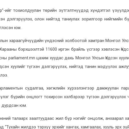
р”-ийг тохиолдуулан төрийн зүтгэлтнүүдэд хүндэтгэл үзүүлд
ээн дэлгэрүүлэх, олон нийтэд таниулах зорилгоор нийгмийн б
глэсэн юм.
олын хараагүйчүүдийн үндэсний холбоотой хамтран Монгол Улс
Харааны бэрхшээлтэй 11600 иргэн брайль үсгээр хэвлэсэн Үндс
ны parliament.mn цахим хуудас дахь Монгол Улсын Үндсэн хуул
ндсэн хуулийг түгээн дэлгэрүүлэх, нийтэд танин мэдүүлэх ажл
лээ.
рламентын судалгаа, хөгжлийн хүрээлэнгээр дамжуулан пар
бүлэг бүрийн онцлогт тохирсон хэлбэрээр түгээн дэлгэрүүлэх 
 дурдсан юм.
лөөний талаарх заалтуудаас жил бүр нэгийг онцолж, анхаарал х
д “Тухайн жилдээ тэрхүү эрхийг хангах, хамгаалах, хууль эрх зү