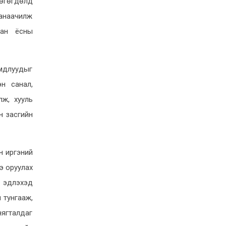
 өгөгдөлд
парламентын бүлгүүдийн
хамтын ажиллагааг
санаачилж
өргөжүүлэх талаар санал
бан ёсны
солилцов
6-23, 4:33
УИХ-ын дарга
мдлуудыг
С.Бямбацогт ОУВС-гийн
н санал,
ажлын хэсгийн
ж, хууль
төлөөлөгчдийг хүлээн авч
уулзлаа
н засгийн
6-22, 17:45
УИХ-ын дарга С.Бямбацогт “ДЦС-3”
н иргэний
ТӨХК-д гарсан ослын нөхөн
сэргээлт, өргөтгөл шинэчлэл,
э оруулах
өвөлжилтийн бэлтгэл ажилтай
й эдлэхэд
танилцлаа
 тунгааж,
6-20, 0:26
нягталдаг
“Эрдэнэс Монгол”-ын нэрийг