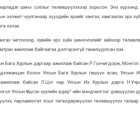
зарладаг шинэ соёлыг төлөвшүүлэхээр зорьсон. Энэ хүрээнд
н ээлжит чуулганаар хүүхдийн эрхийг хангах, хамгаалах эрх зү
га хэлэв.
хангах чиглэлээр, хувийн эрх зүйн шинэчлэлийг хийхээр төлөвл
амтран ажиллаж байгаагаа дэлгэрэнгүй танилцуулсан юм.
н Бага Хурлын даргаар ажиллаж байсан Р.Гончигдорж, Монгол
ндээжанцан болон Улсын Бага Хурлын гишүүн асан, Улсын И
 ажиллаж байсан Л.Цог нар Улсын Их Хурлын дарга Н.Учр
нгол Улсын Үндсэн хуулийн өдөр”-ийн мэндчилгээг дэвшүүлэн 
лүүлэх, парламентат ёсыг төгөлдөржүүлэн төлөвшүүлэх талаар