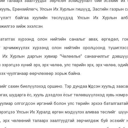
өний талаарх заалтуудыг зөрчсөн зохицуулалт бий эсэхийг их
 хууль, Ерөнхийлөгч, Улсын Их Хурлын гишүүд, Засгийн газрын 
цүүлэгт байгаа хуулийн төслүүдэд Улсын Их Хурлын ал
нжилгээ хийж эхэлсэн.
ататгах хүрээнд олон нийтийн саналыг авах, өргөдөл, го
ыг эрчимжүүлэх хүрээнд олон нийтийн оролцоонд түшиглэсэ
 Их Хурлын даргын хувиар “Чөлөөлье” санаачилгыг дэвшүүл
зэрэгцээ хүний эрх, эрх чөлөө, улс төрийн эрх, эрх чөлөө, эдий
рэх чуулганаар өөрчлөхөөр зорьж байна.
лийг сахин биелүүлэхэд оршино. Тэр дундаа Үндсэн хуульд зааса
хангах, шударга ёс, хууль дээдлэх ёсыг төлөвшүүлэхэд хувь нэмрэ
хуулиар олгогдсон иргэний болон улс төрийн эрхээ баталгаата
зэрэгцээ Улсын Их Хуралд өргөн мэдүүлэх аливаа төслийг шүүн
х, эрх чөлөөний талаарх заалтуудтай зөрчилдөж буй эсэхийг 