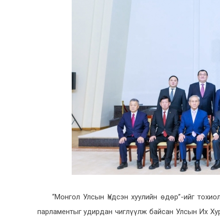
“Монгол Улсын Үндсэн хуулийн өдөр”-ийг тохи
парламентыг удирдан чиглүүлж байсан Улсын Их Ху