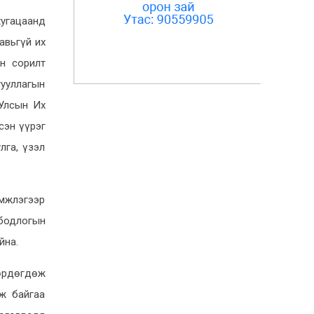
7-1, 10:37
хугацаанд
УИХ-ын дарга
авьгүй их
С.Бямбацогт Олон улсын
н сорилт
парламентын өдрийн
мэндчилгээ дэвшүүллээ
гууллагын
6-30, 16:54
 Улсын Их
Эзэн Богд Чингис хааны
сэн үүрэг
шүтээн, Төрийн тугандаа
лга, үзэл
хүндэтгэл үзүүллээ
6-23, 4:48
эмжлэгээр
Монгол-Финландын
парламентын бүлгүүдийн
 бодлогын
хамтын ажиллагааг
йна.
өргөжүүлэх талаар санал
солилцов
өрдөгдөж
6-23, 4:36
ж байгаа
Монгол-Финландын