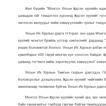
Жил бүрийн “Монгол Улсын Үндсэн хуулийн өдө
цаашдаа ойг тэмдэглэх хүрээнд Үндсэн хуулийг түг
чиглэсэн ажлуудыг хийж хэвшүүлэхийн чухлыг тэмдэ
Улсын Их Хурлын дарга Н.Учрал, энэ удаа Монг
хуулийг монгол брайль үсгээр хэвлэснийг дурдаад “
унших боломжтой боллоо. Улсын Их Хурлын албан ёс
хувилбарыг 600 гаруй мянган хүн сонссон байдаг. Ү
цаашид тогтмол хийж, хэрэгжүүлж, хэвшүүлнэ” хэмээ
Улсын Их Хурлын Тамгын газрын дэргэдэх Па
боловсролыг дээшлүүлэх, Үндсэн хуулийг нийгмийн 
ажиллахаар төлөвлөж буйгаа Улсын Их Хурлын дарга
Монгол Улсын Үндсэн хуулийн хүний эрх, эрх чө
байх санаачилгыг тэрбээр гаргаж буйгаа танилцуулаа