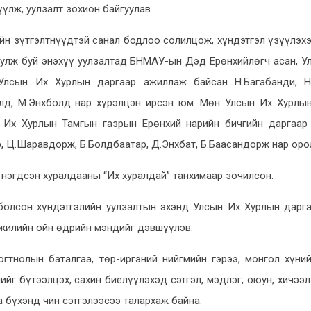
үлж, уулзалт зохион байгуулав.
йн зүтгэлтнүүдтэй санал бодлоо солилцож, хүндэтгэл үзүүлэх
уулж буй энэхүү уулзалтад БНМАУ-ын Дэд Ерөнхийлөгч асан, У
Улсын Их Хурлын даргаар ажиллаж байсан Н.Багабанди, Н.
лд, М.Энхболд нар хүрэлцэн ирсэн юм. Мөн Улсын Их Хурлы
н Их Хурлын Тамгын газрын Ерөнхий нарийн бичгийн даргаар
р, Ц.Шаравдорж, Б.Болдбаатар, Д.Энхбат, Б.Баасандорж нар оро
нэгдсэн хуралдааны “Их хуралдай” танхимаар зочилсон.
болсон хүндэтгэлийн уулзалтын эхэнд Улсын Их Хурлын дарга
 жилийн ойн өдрийн мэндийг дэвшүүлэв.
огтнолын баталгаа, төр-иргэний нийгмийн гэрээ, монгол хүний
ийг бүтээлцэх, сахин биелүүлэхэд сэтгэл, мэдлэг, оюун, хичээл
 бүхэнд чин сэтгэлээсээ талархаж байна.