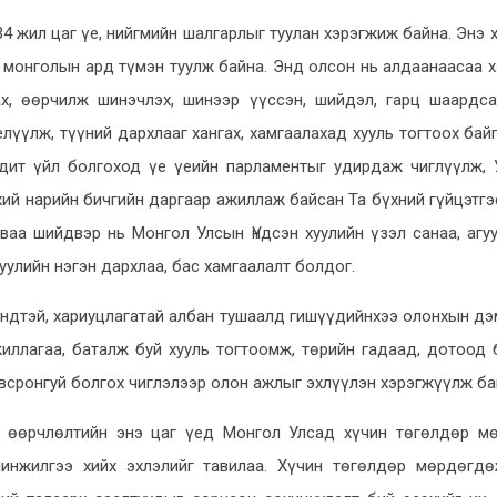
4 жил цаг үе, нийгмийн шалгарлыг туулан хэрэгжиж байна. Энэ 
 монголын ард түмэн туулж байна. Энд олсон нь алдаанаасаа х
х, өөрчилж шинэчлэх, шинээр үүссэн, шийдэл, гарц шаардса
елүүлж, түүний дархлааг хангах, хамгаалахад хууль тогтоох бай
одит үйл болгоход үе үеийн парламентыг удирдаж чиглүүлж,
ий нарийн бичгийн даргаар ажиллаж байсан Та бүхний гүйцэтгэ
ваа шийдвэр нь Монгол Улсын Үндсэн хуулийн үзэл санаа, агуу
хуулийн нэгэн дархлаа, бас хамгаалалт болдог.
үндтэй, хариуцлагатай албан тушаалд гишүүдийнхээ олонхын д
иллагаа, баталж буй хууль тогтоомж, төрийн гадаад, дотоод
всронгуй болгох чиглэлээр олон ажлыг эхлүүлэн хэрэгжүүлж ба
, өөрчлөлтийн энэ цаг үед Монгол Улсад хүчин төгөлдөр м
инжилгээ хийх эхлэлийг тавилаа. Хүчин төгөлдөр мөрдөгдө