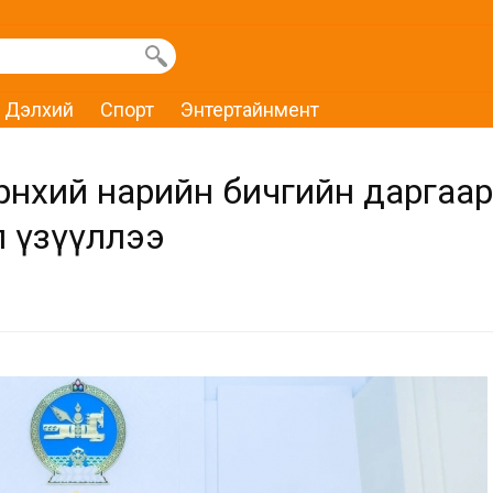
Дэлхий
Спорт
Энтертайнмент
өнхий нарийн бичгийн даргаар
л үзүүллээ