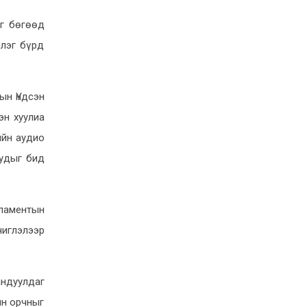
УИХ-ын дарга С.Бямбацогтод
эг бөгөөд
БНАЛАУ-ын Төрийн аудитын
үлэг бүрд
байгууллагын төлөөлөгчид
бараалхлаа
6-8, 20:48
ын Үндсэн
УИХ-ын дарга С.Бямбацогт
эн хуулиа
Монголын волейболын холбооны
удирдах зөвлөлийн гишүүд, ахмад
ийн аудио
үеийн гавьяатуудыг хүлээн авч
уудыг бид
уулзлаа
6-3, 14:16
ламентын
Монгол Улсын хөгжлийн 2027 оны
төлөвлөгөөг баталж, хуулийн
чиглэлээр
төслүүдийн хэлэлцэх эсэх асуудлыг
шийдвэрлэлээ
6-2, 21:23
андуулдаг
ХХНББХ: Ажлын хэсэг байгуулах
йн орчныг