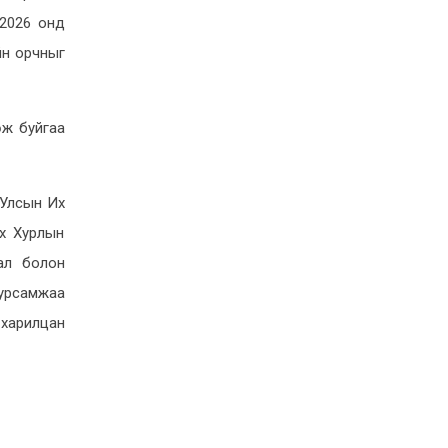
тухай тогтоол баталж, ЭМДҮЗ-ийн
 2026 онд
тайланг хэлэлцлээ
6-2, 20:10
йн орчныг
ШЕЗ-ийн шүүгч бус гишүүнд нэр
дэвшигчээр шаардлага хангасан 12
өж буйгаа
иргэнийг бүртгэв
5-31, 16:48
Монгол Улсын Хүний эрхийн
 Улсын Их
Үндэсний Комиссын тухай хуульд
х Хурлын
нэмэлт оруулах тухай хуулийн төсөл
ал болон
өргөн мэдүүлэв
5-29, 14:07
дурсамжаа
 харилцан
Төр хувийн хэвшлийнхээ урагшлах
замд тээглэдэг биш урдах замыг нь
засдаг байх үүрэгтэй
5-27, 12:19
Хоол үйлдвэрлэл, үйлчилгээний