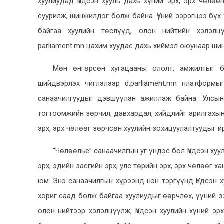
хуулиудад Үндсэн хууль дахь хүний эрх, эрх чөлө
суурилж, шинжилдэг болж байна. Үүний зэрэгцээ бүх
байгаа хуулийн төслүүд, олон нийтийн хэлэл
parliament.mn цахим хуудас дахь хиймэл оюунаар ши
Мөн өнгөрсөн хугацааны ололт, амжилтыг б
шийдвэрлэх чиглэлээр d.parliament.mn платформ
санаачилгуудыг дэвшүүлэн ажиллаж байна. Улсын
тогтоомжийн зөрчил, давхардал, хийдлийг арилгахын 
эрх, эрх чөлөөг зөрчсөн хуулийн зохицуулалтуудыг и
“Чөлөөлье” санаачилгын уг үндэс бол Үндсэн хуу
эрх, эдийн засгийн эрх, улс төрийн эрх, эрх чөлөөг 
юм. Энэ санаачилгын хүрээнд нэн тэргүүнд Үндсэн 
хориг саад болж байгаа хуулиудыг өөрчлөх, үүний 
олон нийтээр хэлэлцүүлж, Үндсэн хуулийн хүний эр