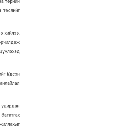
аа төрийн
“Чингис хаан баялгийн сан нэгдэл”
гэж өөрчилж, төрийн өмчит 14
н төслийг
компанийг татан буулгав
6-17, 23:23
э хийлээ.
“Монгол Улсын 2025 оны төсвийн
гүйцэтгэл батлах тухай” УИХ-ын
зөрчилдөж
тогтоолын төсөл өргөн мэдүүлэв
йцүүлэхэд
6-17, 23:21
Долдугаар сарын нэгнээс эхлэн
скүүтер, мопедтэй холбоотой
йг Үндсэн
харилцааг хэрхэн зохицуулахаар
манлайлал
хуульчилсан бэ?
6-17, 18:34
г удирдан
УИХ-ын дарга Шүүхийн сахилгын
хорооны гишүүдтэй уулзаж, шүүхийн
 бататгах
шинэчлэл, хуулийн хэрэгжилтийн
ажиллахыг
талаар санал солилцлоо
6-10, 23:37