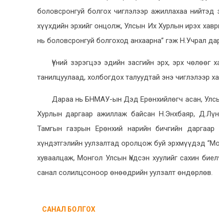
боловсронгуй болгох чиглэлээр ажиллахаа нийтэд 
хүүхдийн эрхийг онцолж, Улсын Их Хурлын ирэх хавры
нь боловсронгуй болгоход анхаарна” гэж Н.Учрал дар
Үүний зэрэгцээ эдийн засгийн эрх, эрх чөлөөг 
танилцуулаад, холбогдох талуудтай энэ чиглэлээр х
Дараа нь БНМАУ-ын Дэд Ерөнхийлөгч асан, Улсы
Хурлын даргаар ажиллаж байсан Н.Энхбаяр, Д.Лү
Тамгын газрын Ерөнхий нарийн бичгийн даргаар
хүндэтгэлийн уулзалтад оролцож буй эрхмүүдэд “Мо
хуваалцаж, Монгол Улсын Үндсэн хуулийг сахин бие
санал солилцсоноор өнөөдрийн уулзалт өндөрлөв.
САНАЛ БОЛГОХ