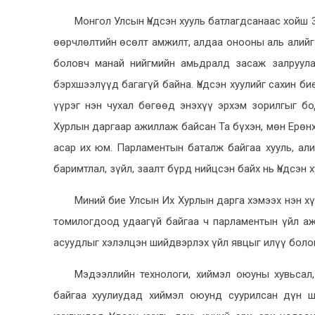
Монгол Улсын Үндсэн хууль батлагдсанаас хойш 3
өөрчлөлтийн өсөлт амжилт, алдаа онооны аль алийг
боловч манай нийгмийн амьдралд засаж залруула
бэрхшээлүүд багагүй байна. Үндсэн хуулийг сахин би
үүрэг нэн чухал бөгөөд энэхүү эрхэм зорилгыг б
Хурлын даргаар ажиллаж байсан Та бүхэн, мөн Ерөнх
асар их юм. Парламентын баталж байгаа хууль, али
баримтлал, зүйл, заалт бүрд нийцсэн байх нь Үндсэн 
Миний бие Улсын Их Хурлын дарга хэмээх нэн х
томилогдоод удаагүй байгаа ч парламентын үйл аж
асуудлыг хэлэлцэн шийдвэрлэх үйл явцыг илүү боло
Мэдээллийн технологи, хиймэл оюуны хувьсал
байгаа хуулиудад хиймэл оюунд суурилсан дүн ш