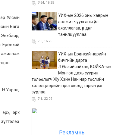
7-24, 19:25
УИХ-ын 2026 оны хаврын
ээр Улсын
ээлжит чуулганы үйл
лсын Бага
ажиллагаа, үр дүнг
танилцууллаа
Энхбаяр,
7-6, 16:25
н Ерөнхий
 ажиллаж
УИХ-ын Ерөнхий нарийн
бичгийн дарга
лцов.
Л.Өлзийсайхан, КОЙКА-ын
Монгол дахь суурин
төлөөлөгч Жу Хэйн Нан нар төслийн
хэлэлцээрийн протоколд гарын үсэг
 Н.Учрал,
зурлаа
7-1, 22:09
“Сэтгүүл зүйн лаборатори”
 эрх, эрх
хөтөлбөр өндөрлөж,
 зүтгэлээ
оролцогчид батламжаа
гардлаа