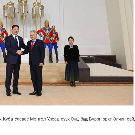
х Куба Улсаас Монгол Улсад суух Онц бөгөөд Бүрэн эрхт Элчин са