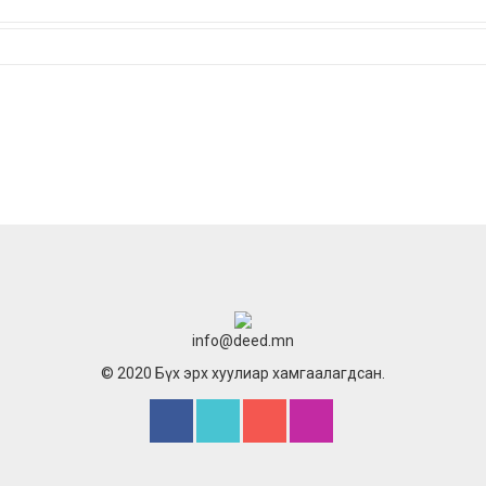
info@deed.mn
© 2020 Бүх эрх хуулиар хамгаалагдсан.