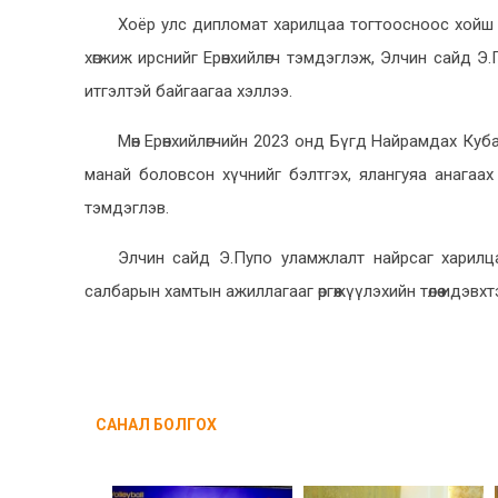
Хоёр улс дипломат харилцаа тогтоосноос хойш 
хөгжиж ирснийг Ерөнхийлөгч тэмдэглэж, Элчин сайд Э.П
итгэлтэй байгаагаа хэллээ.
Мөн Ерөнхийлөгчийн 2023 онд Бүгд Найрамдах Ку
манай боловсон хүчнийг бэлтгэх, ялангуяа анагаа
тэмдэглэв.
Элчин сайд Э.Пупо уламжлалт найрсаг харилц
салбарын хамтын ажиллагааг өргөжүүлэхийн төлөө идэвх
САНАЛ БОЛГОХ