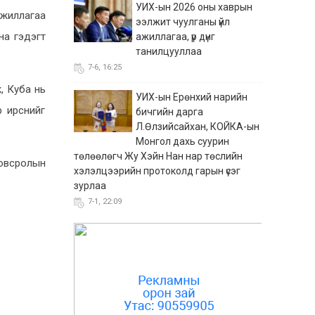
УИХ-ын 2026 оны хаврын
ажиллагаа
ээлжит чуулганы үйл
ана гэдэгт
ажиллагаа, үр дүнг
танилцууллаа
7-6, 16:25
, Куба нь
УИХ-ын Ерөнхий нарийн
р ирснийг
бичгийн дарга
Л.Өлзийсайхан, КОЙКА-ын
Монгол дахь суурин
төлөөлөгч Жу Хэйн Нан нар төслийн
ловсролын
хэлэлцээрийн протоколд гарын үсэг
зурлаа
7-1, 22:09
“Сэтгүүл зүйн лаборатори”
хөтөлбөр өндөрлөж,
оролцогчид батламжаа
гардлаа
7-1, 10:37