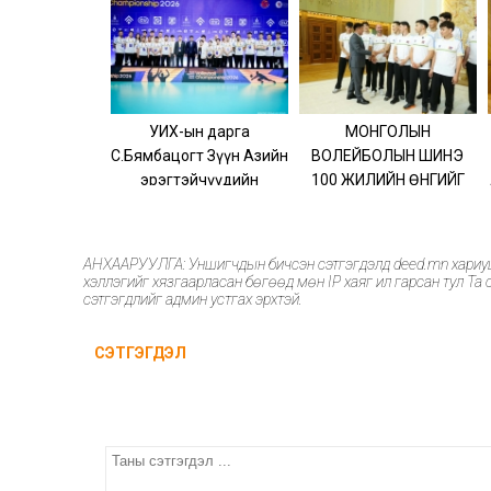
УИХ-ын дарга
МОНГОЛЫН
С.Бямбацогт Зүүн Азийн
ВОЛЕЙБОЛЫН ШИНЭ
эрэгтэйчүүдийн
100 ЖИЛИЙН ӨНГИЙГ
волейболын аварга
ТОДОРХОЙЛОХ
шалгаруулах
ТҮҮХЭН МӨЧ АЙСУЙ
тэмцээнийг нээж, баг
АНХААРУУЛГА: Уншигчдын бичсэн сэтгэгдэлд deed.mn хариуцлаг
тамирчдад амжилт
хэллэгийг хязгаарласан бөгөөд мөн IP хаяг ил гарсан тул Та с
сэтгэгдлийг админ устгах эрхтэй.
хүслээ
СЭТГЭГДЭЛ