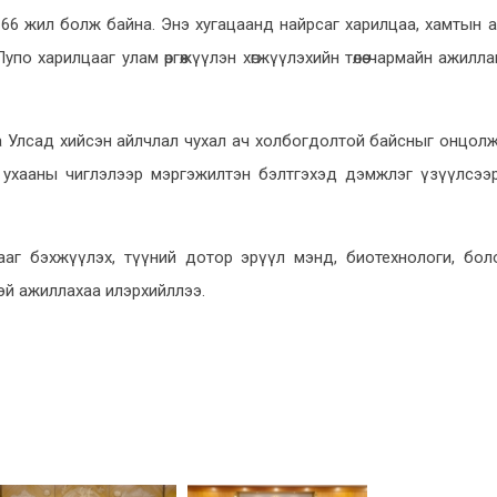
66 жил болж байна. Энэ хугацаанд найрсаг харилцаа, хамтын 
упо харилцааг улам өргөжүүлэн хөгжүүлэхийн төлөө чармайн ажилл
ба Улсад хийсэн айлчлал чухал ач холбогдолтой байсныг онцолж
х ухааны чиглэлээр мэргэжилтэн бэлтгэхэд дэмжлэг үзүүлсээ
ааг бэхжүүлэх, түүний дотор эрүүл мэнд, биотехнологи, бо
тэй ажиллахаа илэрхийллээ.