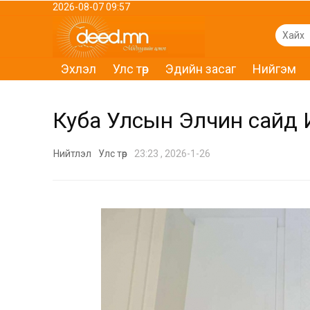
2026-08-07 09:57
Эхлэл
Улс төр
Эдийн засаг
Нийгэм
Куба Улсын Элчин сайд И
Нийтлэл
Улс төр
23:23 , 2026-1-26