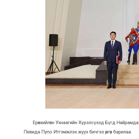
Ерөнхийлөгч Ухнаагийн Хүрэлсүхэд Бүгд Найрамда
Певида Пупо Итгэмжлэх жуух бичгээ өргөн барилаа.