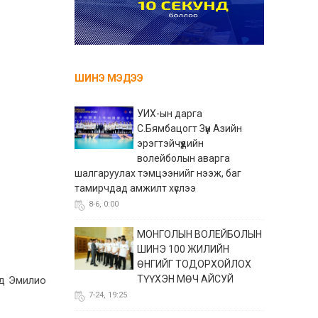
ШИНЭ МЭДЭЭ
УИХ-ын дарга
С.Бямбацогт Зүүн Азийн
эрэгтэйчүүдийн
волейболын аварга
шалгаруулах тэмцээнийг нээж, баг
тамирчдад амжилт хүслээ
8-6, 0:00
МОНГОЛЫН ВОЛЕЙБОЛЫН
ШИНЭ 100 ЖИЛИЙН
ӨНГИЙГ ТОДОРХОЙЛОХ
ТҮҮХЭН МӨЧ АЙСУЙ
йд Эмилио
7-24, 19:25