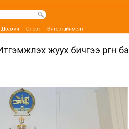
Дэлхий
Спорт
Энтертайнмент
тгэмжлэх жуух бичгээ өргөн б