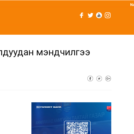
N
олдуудан мэндчилгээ