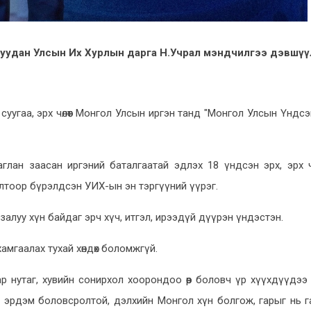
лдуудан Улсын Их Хурлын дарга Н.Учрал мэндчилгээ дэвшү
 суугаа, эрх чөлөөт Монгол Улсын иргэн танд "Монгол Улсын Үндсэ
лан заасан иргэний баталгаатай эдлэх 18 үндсэн эрх, эрх чөл
лтоор бүрэлдсэн УИХ-ын эн тэргүүний үүрэг.
залуу хүн байдаг эрч хүч, итгэл, ирээдүй дүүрэн үндэстэн.
амгаалах тухай хөндөх боломжгүй.
р нутаг, хувийн сонирхол хоорондоо өөр боловч үр хүүхдүүдээ 
х, эрдэм боловсролтой, дэлхийн Монгол хүн болгож, гарыг нь г