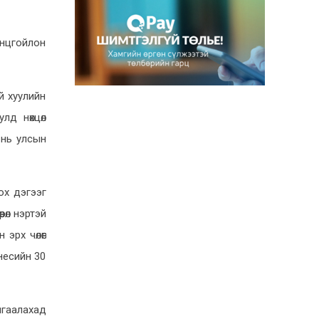
7-1, 10:37
УИХ-ын дарга
онцгойлон
С.Бямбацогт Олон улсын
парламентын өдрийн
мэндчилгээ дэвшүүллээ
й хуулийн
6-30, 16:54
лд нөхцөл
Эзэн Богд Чингис хааны
 нь улсын
шүтээн, Төрийн тугандаа
хүндэтгэл үзүүллээ
6-23, 4:48
ох дэгээг
Монгол-Финландын
рөл нэртэй
парламентын бүлгүүдийн
хамтын ажиллагааг
х чөлөөгөө
өргөжүүлэх талаар санал
знесийн 30
солилцов
6-23, 4:36
Монгол-Финландын
мгаалахад