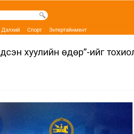
Дэлхий
Спорт
Энтертайнмент
ндсэн хуулийн өдөр”-ийг тохи