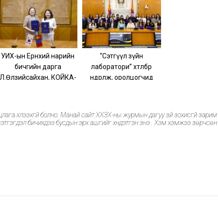
УИХ-ын Ерөнхий нарийн
“Сэтгүүл зүйн
бичгийн дарга
лаборатори” хөтөлбөр
Л.Өлзийсайхан, КОЙКА-
өндөрлөж, оролцогчид
ын Монгол дахь суурин
батламжаа гардлаа
төлөөлөгч Жу Хэйн Нан нар
төслийн хэлэлцээрийн
а хүлээхгүй болно. Манай сайт ХХЗХ-ны журмын дагуу зүй зохисгүй зарим ү
протоколд гарын үсэг
этгэгдэл бичихдээ бусдын эрх ашгийг хүндэтгэн үзнэ үү. Хэм хэмжээ зөрчсөн
зурлаа