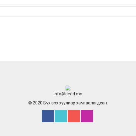
info@deed.mn
© 2020 Бүх эрх хуулиар хамгаалагдсан.