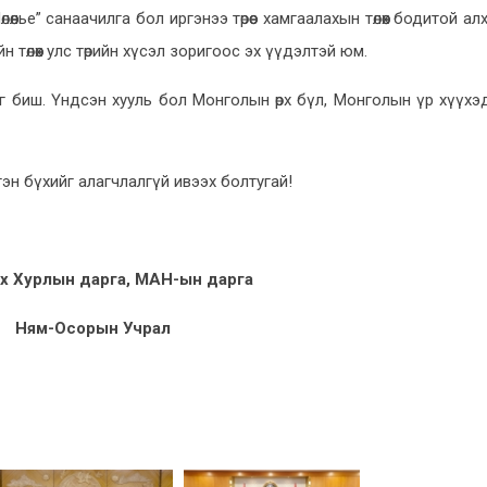
өлье” санаачилга бол иргэнээ төрөөс хамгаалахын төлөөх бодитой ал
йн төлөөх улс төрийн хүсэл зоригоос эх үүдэлтэй юм.
чиг биш. Үндсэн хууль бол Монголын өрх бүл, Монголын үр хүүхэ
ргэн бүхийг алагчлалгүй ивээх болтугай!
х Хурлын дарга, МАН-ын дарга
Ням-Осорын Учрал