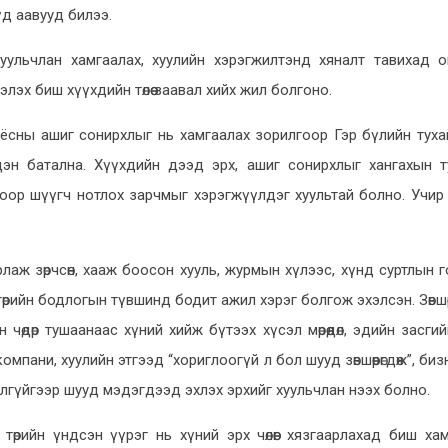
үүд аавууд билээ.
уульчлан хамгаалах, хуулийн хэрэгжилтэнд хяналт тавихад 
хэлэх биш хүүхдийн төлөө заавал хийх жил болгоно.
 ёсны ашиг сонирхлыг нь хамгаалах зорилгоор Гэр бүлийн туха
цэн батална. Хүүхдийн дээд эрх, ашиг сонирхлыг хангахын ту
гоор шүүгч нотлох зарчмыг хэрэгжүүлдэг хуультай болно. Учир
арлаж зөрчсөн, хааж боосон хууль, журмын хүлээс, хүнд суртлын г
төрийн бодлогын түвшинд бодит ажил хэрэг болгож эхэлсэн. Зөвшөө
дөр тушаанаас хүний хийж бүтээх хүсэл мөрөөдөл, эдийн засгийн эр
компани, хуулийн этгээд “хориглоогүй л бол шууд зөвшөөрөгдөж”, би
элгүйгээр шууд мэдэгдээд эхлэх эрхийг хуульчлан нээх болно.
 төрийн үндсэн үүрэг нь хүний эрх чөлөөг хязгаарлахад биш ха