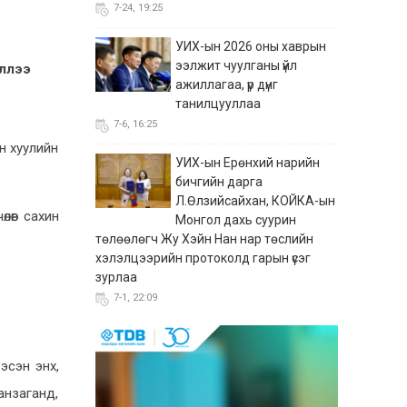
7-24, 19:25
УИХ-ын 2026 оны хаврын
ээлжит чуулганы үйл
үллээ
ажиллагаа, үр дүнг
танилцууллаа
7-6, 16:25
н хуулийн
УИХ-ын Ерөнхий нарийн
бичгийн дарга
Л.Өлзийсайхан, КОЙКА-ын
өөг сахин
Монгол дахь суурин
төлөөлөгч Жу Хэйн Нан нар төслийн
хэлэлцээрийн протоколд гарын үсэг
зурлаа
7-1, 22:09
“Сэтгүүл зүйн лаборатори”
хөтөлбөр өндөрлөж,
эсэн энх,
оролцогчид батламжаа
анзаганд,
гардлаа