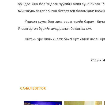
оршдог. Энэ бол Үндсэн хуулийн амин сүнс билээ. “Чөлө
өөрийнхөө хувь заяаг сонгон бүтээх өргөн боломжийг нээхи
Үндсэн хууль бол зөвхөн засаг төрийн баримт би
Улсын иргэн бүрийн амьдралын баталгаа юм.
Энхрий үрс минь инээж байг! Эрх чөлөөний наран и
Улсын И
САНАЛ БОЛГОХ