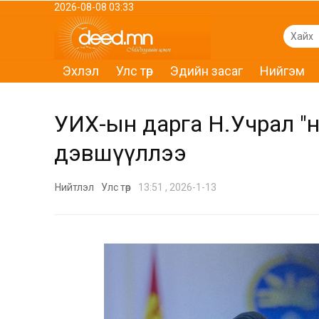
2026-08-08 03:33
Эхлэл
Улс төр
Эдийн засаг
Нийгэм
УИХ-ын дарга Н.Учрал "Ү
дэвшүүллээ
Нийтлэл
Улс төр
13:51 , 2026-1-13