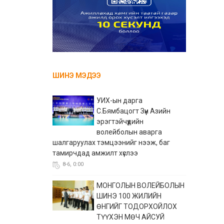
ШИНЭ МЭДЭЭ
УИХ-ын дарга
С.Бямбацогт Зүүн Азийн
эрэгтэйчүүдийн
волейболын аварга
шалгаруулах тэмцээнийг нээж, баг
тамирчдад амжилт хүслээ
8-6, 0:00
МОНГОЛЫН ВОЛЕЙБОЛЫН
ШИНЭ 100 ЖИЛИЙН
ӨНГИЙГ ТОДОРХОЙЛОХ
ТҮҮХЭН МӨЧ АЙСУЙ