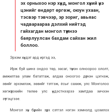
эх орныхоо нэр хүнд, монгол хүний үнэ
цэнийг өндөрт өргөж, оюун ухаан,
тэсвэр тэвчээр, эр зориг, авьяас
чадвараараа дэлхий нийтэд
гайхагдан монгол түмнээ
баярлуулсан бахдам сайхан жил
боллоо.
Эрхэм хүндэт ард иргэд ээ,
Ирж буй шинэ ондоо төр, засаг, түмэн олноороо ололт,
амжилтаа улам бататгаж, алдаа оноогоо дүгнэн цэгнэж,
эвийг эрхэмлэж, зөвийг тэтгэж, ёсыг сахиж, улс Монголоо
хөгжүүлэхийн төлөө улс үндэстнээрээ хамтдаа хичээн
зүтгэцгээе.
Монгол хүн бүрийн зүрх сэтгэл нэгэн хэмнэлд цохилох