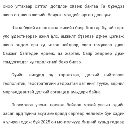
оноо угтахаар сэтгэл догдлон хүлээж байгаа Та бүхэндээ
шинэ он, шинэ жилийн баярын мэндийг өргөн дэвшүүлье.
Шинэ бүхний эхлэл шинэ жилийн баяр бол гэр бүл, айл өрх,
улс үндэстнээрээ ажил үйлс, амжилт бүтээлээ дүгнэн цэгнэж,
шинэ ондоо эрч хүч, итгэл найдвар, хүсэл тэмүүллээр дүүрэн
байхыг бэлгэдэн ерөөж, аз жаргал, баяр хөөрөөр дүүрэн
тэмдэглэдэг хүн төрөлхтний баяр билээ.
Сүүлийн жилүүдэд хүн төрөлхтөн, дэлхий нийтээрээ
геополитик, геостратегийн ээдрээтэй цаг үеийг туулж, зөрчил
мөргөлдөөнтэй дэлхий ертөнцөд амьдарч байна.
Энэхүү олон улсын нөхцөл байдал манай улсын эдийн
засаг, ард түмний ахуй амьдралд сөргөөр нөлөөлж буй хэдий
ч улиран одож буй 2025 он монголчууд бидний хувьд гадаад