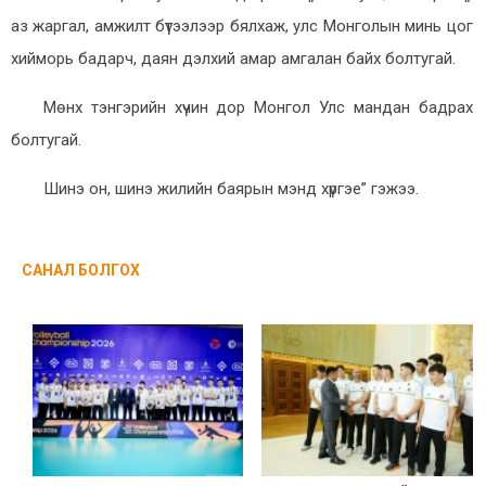
аз жаргал, амжилт бүтээлээр бялхаж, улс Монголын минь цог
хийморь бадарч, даян дэлхий амар амгалан байх болтугай.
Мөнх тэнгэрийн хүчин дор Монгол Улс мандан бадрах
болтугай.
Шинэ он, шинэ жилийн баярын мэнд хүргэе” гэжээ.
САНАЛ БОЛГОХ