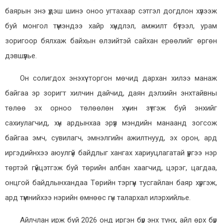
баярын энэ үдэш шинэ оноо угтахаар сэтгэл догдлон хүлээж
буй монгол түмэндээ хайр хүндлэл, амжилт бүтээл, урам
зоригоор бялхаж байхын өлзийтэй сайхан ерөөлийг өргөн
дэвшүүлье.
Он солигдох энэхүү торгон мөчид дархан хилээ манаж
байгаа эр зоригт хилчин дайчид, даян дэлхийн энхтайвны
төлөө эх орноо төлөөлөн хүчин зүтгэж буй энхийг
сахиулагчид, хүн ардынхаа эрүүл мэндийн манаанд зогсож
байгаа эмч, сувилагч, эмнэлгийн ажилтнууд, эх орон, ард
иргэдийнхээ аюулгүй байдлыг хангах хариуцлагатай үүргээ нэр
төртэй гүйцэтгэж буй төрийн албан хаагчид, цэрэг, цагдаа,
онцгой байдлынхандаа Төрийн тэргүүн тусгайлан баяр хүргэж,
ард түмнийхээ нэрийн өмнөөс гүн талархал илэрхийлье.
Айлчлан ирж буй 2026 онд иргэн бүр энх тунх, айл өрх бүр