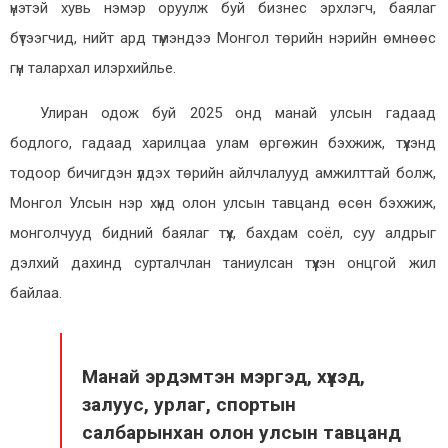
үнэтэй хувь нэмэр оруулж буй бизнес эрхлэгч, баялаг
бүтээгчид, нийт ард түмэндээ Монгол төрийн нэрийн өмнөөс
гүн талархал илэрхийлье.
Улиран одож буй 2025 онд манай улсын гадаад
бодлого, гадаад харилцаа улам өргөжин бэхжиж, түүхэнд
тодоор бичигдэн үлдэх төрийн айлчлалууд амжилттай болж,
Монгол Улсын нэр хүнд олон улсын тавцанд өсөн бэхжиж,
монголчууд бидний баялаг түүх, бахдам соёл, суу алдрыг
дэлхий дахинд сурталчлан таниулсан түүхэн онцгой жил
байлаа.
Манай эрдэмтэн мэргэд, хүүхэд,
залуус, урлаг, спортын
салбарынхан олон улсын тавцанд