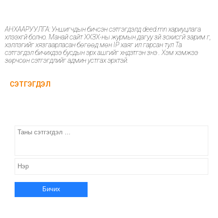
АНХААРУУЛГА: Уншигчдын бичсэн сэтгэгдэлд deed.mn хариуцлага
хүлээхгүй болно. Манай сайт ХХЗХ-ны журмын дагуу зүй зохисгүй зарим үг,
хэллэгийг хязгаарласан бөгөөд мөн IP хаяг ил гарсан тул Та
сэтгэгдэл бичихдээ бусдын эрх ашгийг хүндэтгэн үзнэ үү. Хэм хэмжээ
зөрчсөн сэтгэгдлийг админ устгах эрхтэй.
СЭТГЭГДЭЛ