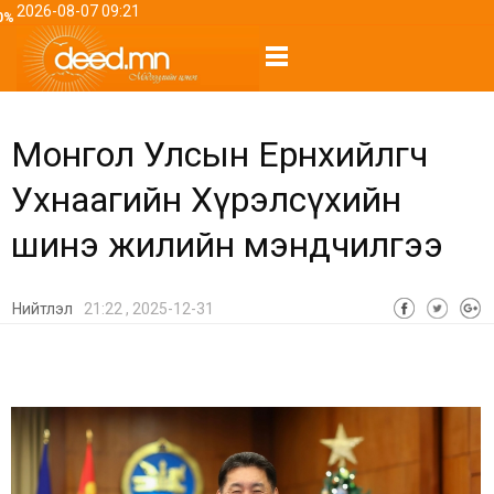
2026-08-07 09:21
0%
Монгол Улсын Ерөнхийлөгч
Ухнаагийн Хүрэлсүхийн
шинэ жилийн мэндчилгээ
Нийтлэл
21:22 , 2025-12-31