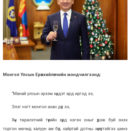
Монгол Улсын Ерөнхийлөгчийн мэндчилгээнд:
“Манай улсын эрхэм хүндэт ард иргэд ээ,
Элэг нэгт монгол ахан дүүс ээ,
Хүн төрөлхтний түүхийн хүрд нэгэн оныг үдэж буй энэхүү
торгон мөчид халуун ам бүл, хайртай дотны хүмүүстэйгээ шинэ