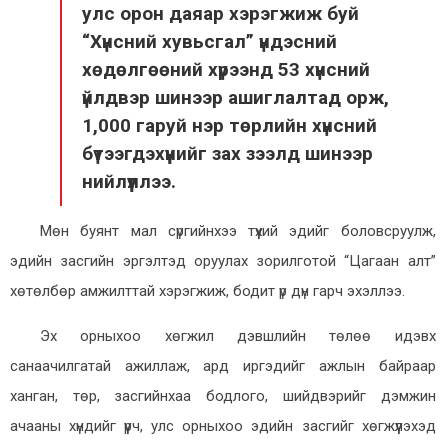
улс орон даяар хэрэгжиж буй
“Хүнсний хувьсгал” үндэсний
хөдөлгөөний хүрээнд 53 хүнсний
үйлдвэр шинээр ашиглалтад орж,
1,000 гаруй нэр төрлийн хүнсний
бүтээгдэхүүнийг зах зээлд шинээр
нийлүүллээ.
Мөн буянт мал сүргийнхээ түүхий эдийг боловсруулж,
эдийн засгийн эргэлтэд оруулах зорилготой “Цагаан алт”
хөтөлбөр амжилттай хэрэгжиж, бодит үр дүн гарч эхэллээ.
Эх орныхоо хөгжил дэвшлийн төлөө идэвх
санаачилгатай ажиллаж, ард иргэдийг ажлын байраар
ханган, төр, засгийнхаа бодлого, шийдвэрийг дэмжин
ачааны хүндийг үүрч, улс орныхоо эдийн засгийг хөгжүүлэхэд