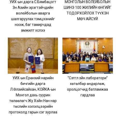
УИХ-ын дарга С.Бямбацогт
МОНГОЛЫН ВОЛЕЙБОЛЫН
Зүүн Азийн эрэгтэйчүүдийн
ШИНЭ 100 ЖИЛИЙН ӨНГИЙГ
волейболын аварга
ТОДОРХОЙЛОХ ТҮҮХЭН
шалгаруулах тэмцээнийг
МӨЧ АЙСУЙ
нээж, баг тамирчдад
амжилт хүслээ
УИХ-ын Ерөнхий нарийн
“Сэтгүүл зүйн лаборатори”
бичгийн дарга
хөтөлбөр өндөрлөж,
Л.Өлзийсайхан, КОЙКА-ын
оролцогчид батламжаа
Монгол дахь суурин
гардлаа
төлөөлөгч Жу Хэйн Нан нар
төслийн хэлэлцээрийн
протоколд гарын үсэг зурлаа