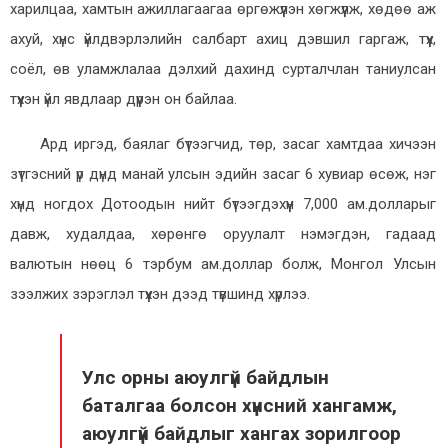
харилцаа, хамтын ажиллагаагаа өргөжүүлэн хөгжүүлж, хөдөө аж
ахуй, хүнс үйлдвэрлэлийн салбарт ахиц дэвшил гаргаж, түүх,
соёл, өв уламжлалаа дэлхий дахинд сурталчлан таниулсан
түүхэн үйл явдлаар дүүрэн он байлаа.
Ард иргэд, баялаг бүтээгчид, төр, засаг хамтдаа хичээн
зүтгэсний үр дүнд манай улсын эдийн засаг 6 хувиар өсөж, нэг
хүнд ногдох Дотоодын нийт бүтээгдэхүүн 7,000 ам.долларыг
давж, худалдаа, хөрөнгө оруулалт нэмэгдэн, гадаад
валютын нөөц 6 тэрбум ам.доллар болж, Монгол Улсын
зээлжих зэрэглэл түүхэн дээд түвшинд хүрлээ.
Улс орны аюулгүй байдлын
баталгаа болсон хүнсний хангамж,
аюулгүй байдлыг хангах зорилгоор