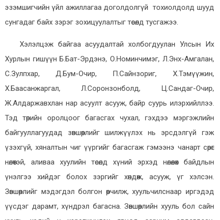
эзэмшигчийн үйл ажиллагаа доголдолгүй тохиолдолд шууд
сунгадаг байх
зэрэг зохицуулалтыг төсөлд тусгажээ.
Хэлэлцэж байгаа асуудалтай холбогдуулан Улсын Их
Хурлын гишүүн Б.Бат-Эрдэнэ, О.Номинчимэг, Л.Энх-Амгалан,
С.Зулпхар, Д.Бум-Очир, П.Сайнзориг, Х.Тэмүүжин,
Х.Баасанжаргал, Л.Соронзонболд, Ц.Сандаг-Очир,
Ж.Алдаржавхлан нар асуулт асууж, байр суурь илэрхийллээ.
Тэд төрийн оролцоог багасгах чухал, гэхдээ мэргэжлийн
байгууллагуудад зөвшөөрлийг шилжүүлэх нь эрсдэлгүй гэж
үзэхгүй, хяналтын чиг үүргийг багасгаж гэмээнэ чанарт сөрөг
нөлөөтэй, аливаа хуулийн төсөлд хүний эрхэд нөлөөлөх байдлын
үнэлгээ хийдэг болох зэргийг хөндөж, асууж, үг хэлсэн.
Зөвшөөрлийг мэдэгдэл болгон өөрчилж, хуульчилснаар иргэдэд
үүсдэг дарамт, хүндрэл багасна. Зөвшөөрлийн хууль бол сайн