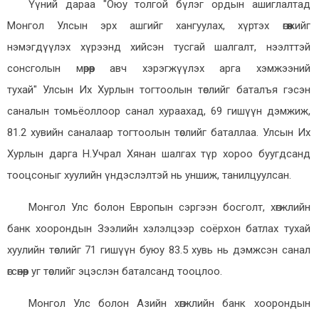
Үүний дараа "Оюу толгой бүлэг ордын ашиглалтад
Монгол Улсын эрх ашгийг хангуулах, хүртэх өгөөжийг
нэмэгдүүлэх хүрээнд хийсэн тусгай шалгалт, нээлттэй
сонсголын мөрөөр авч хэрэгжүүлэх арга хэмжээний
тухай" Улсын Их Хурлын тогтоолын төслийг баталъя гэсэн
саналын томьёоллоор санал хураахад, 69 гишүүн дэмжиж,
81.2 хувийн саналаар тогтоолын төслийг баталлаа. Улсын Их
Хурлын дарга Н.Учрал Хянан шалгах түр хороо буугдсанд
тооцсоныг хуулийн үндэслэлтэй нь уншиж, танилцуулсан.
Монгол Улс болон Европын сэргээн босголт, хөгжлийн
банк хоорондын Зээлийн хэлэлцээр соёрхон батлах тухай
хуулийн төслийг 71 гишүүн буюу 83.5 хувь нь дэмжсэн санал
өгсөнөөр уг төслийг эцэслэн баталсанд тооцлоо.
Монгол Улс болон Азийн хөгжлийн банк хоорондын