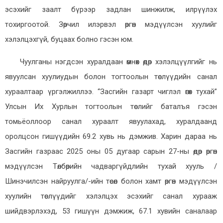
эсэхийг заалт бүрээр задлан шинжилж, илрүүлэх
тохиргоотой. Зөрчил илэрвэл өргөн мэдүүлсэн хуулийг
хэлэлцэхгүй, буцаах болно гэсэн юм.
Чуулганы нэгдсэн хуралдаан өмнөх өдөр хэлэлцүүлгийг нь
явуулсан хуулиудын болон тогтоолын төслүүдийн санал
хураалтаар үргэлжиллээ. “Засгийн газарт чиглэл өгөх тухай”
Улсын Их Хурлын тогтоолын төслийг баталъя гэсэн
томьёоллоор санал хураалт явуулахад, хуралдаанд
оролцсон гишүүдийн 69.2 хувь нь дэмжив. Харин дараа нь
Засгийн газраас 2025 оны 05 дугаар сарын 27-ны өдөр өргөн
мэдүүлсэн Төлбөрийн чадваргүйдлийн тухай хууль /
Шинэчилсэн найруулга/-ийн төсөл болон хамт өргөн мэдүүлсэн
хуулийн төслүүдийг хэлэлцэх эсэхийг санал хурааж
шийдвэрлэхэд, 53 гишүүн дэмжиж, 67.1 хувийн саналаар