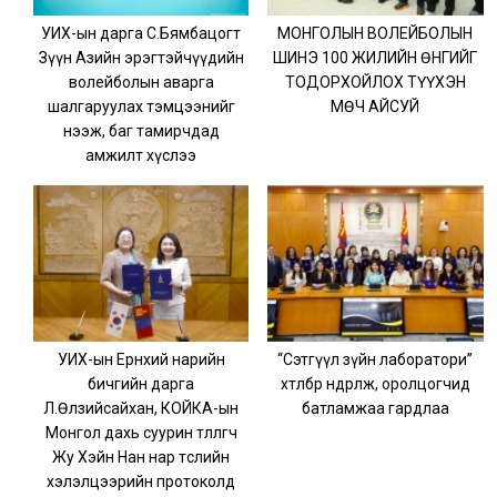
УИХ-ын дарга С.Бямбацогт
МОНГОЛЫН ВОЛЕЙБОЛЫН
Зүүн Азийн эрэгтэйчүүдийн
ШИНЭ 100 ЖИЛИЙН ӨНГИЙГ
волейболын аварга
ТОДОРХОЙЛОХ ТҮҮХЭН
шалгаруулах тэмцээнийг
МӨЧ АЙСУЙ
нээж, баг тамирчдад
амжилт хүслээ
УИХ-ын Ерөнхий нарийн
“Сэтгүүл зүйн лаборатори”
бичгийн дарга
хөтөлбөр өндөрлөж, оролцогчид
Л.Өлзийсайхан, КОЙКА-ын
батламжаа гардлаа
Монгол дахь суурин төлөөлөгч
Жу Хэйн Нан нар төслийн
хэлэлцээрийн протоколд