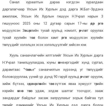
Санал хураалтын дараа нэгдсэн
хуралдаан
даргалагчаар Улсын Их Хурлын дэд дарга Ж.Бат-Эрдэнэ
ажиллаж, Улсын Их Хурлын гишүүн Н.Учрал нарын 3
гишүүнээс 2025 оны 12 дугаар сарын 17-ны өдөр өргөн
мэдүүлсэн Зөвшөөрлийн тухай хуульд нэмэлт, өөрчлөлт оруулах
тухай хуулийн төсөл болон хамт өргөн мэдүүлсэн хуулийн
төслүүдийг хэлэлцэх эсэх хэлэлцүүлгийг хийсэн юм.
Хууль санаачлагчийн илтгэлийг Улсын Их Хурлын дарга
Н.Учрал танилцуулахдаа, юуны өмнө иргэдийг хүнд суртал,
дарамтаас “Чөлөөлье” санаачилгын хүрээнд уг төслүүдийг
боловсрууллаа, үүний үр дүнд 90 гаруй хуульд өөрчлөлт оруулж,
хийж бүтээх, хөдөлмөрлөхийн төлөө зүтгэж яваа хүмүүст төрийн
нэрийн өмнөөс төвөг удаж, элдэв шалтаг тоочдог, зааж
зандардаг байдлыг засаж залруулахыг зорьж байгаа тул
төслийг дэмжихийг Улсын Их Хурлын дэд дарга болон