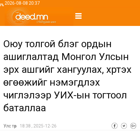
2026-08-08 20:37
0%
Оюу толгой бүлэг ордын
ашиглалтад Монгол Улсын
эрх ашгийг хангуулах, хүртэх
өгөөжийг нэмэгдүүлэх
чиглэлээр УИХ-ын тогтоол
баталлаа
Улс төр
18:38 , 2025-12-26