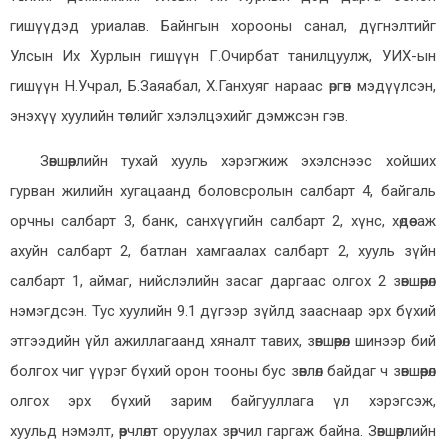
гишүүдэд уриалав.
Байнгын хорооны санал, дүгнэлтийг
Улсын Их Хурлын гишүүн Г.Очирбат танилцуулж, УИХ-ын
гишүүн Н.Учрал, Б.Заяабал, Х.Ганхуяг нараас өргөн мэдүүлсэн,
энэхүү хуулийн төслийг хэлэлцэхийг дэмжсэн гэв.
Зөвшөөрлийн тухай хууль хэрэгжиж эхэлснээс хойших
гурван жилийн хугацаанд боловсролын салбарт 4, байгаль
орчны салбарт 3, банк, санхүүгийн салбарт 2, хүнс, хөдөө аж
ахуйн салбарт 2, батлан хамгаалах салбарт 2, хууль зүйн
салбарт 1, аймаг, нийслэлийн засаг даргаас олгох 2 зөвшөөрөл
нэмэгдсэн. Тус хуулийн 9.1 дүгээр зүйлд зааснаар эрх бүхий
этгээдийн үйл ажиллагаанд хяналт тавих, зөвшөөрөл шинээр бий
болгох чиг үүрэг бүхий орон тооны бус зөвлөл байдаг ч зөвшөөрөл
олгох эрх бүхий зарим байгууллага үл хэрэгсэж,
хуульд
нэмэлт,
өөрчлөлт оруулах зөрчил гаргаж байна. Зөвшөөрлийн