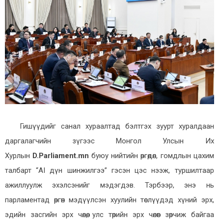
Гишүүдийг санал хураалтад бэлтгэх зуурт хуралдаан
даргалагчийн зүгээс Монгол Улсын Их
Хурлын
D.Parliament.mn
буюу нийтийн өргөдөл, гомдлын цахим
талбарт “AI дүн шинжилгээ” гэсэн цэс нээж, туршилтаар
ажиллуулж эхэлсэнийг мэдэгдэв. Тэрбээр, энэ нь
парламентад өргөн мэдүүлсэн хуулийн төслүүдэд хүний эрх,
эдийн засгийн эрх чөлөө, улс төрийн эрх чөлөөг зөрчиж байгаа