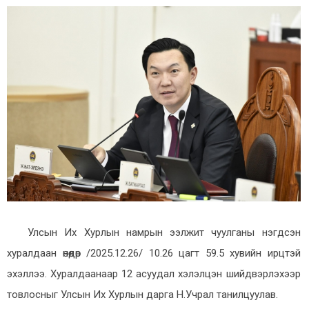
Улсын Их Хурлын намрын ээлжит чуулганы нэгдсэн
хуралдаан өнөөдөр /2025.12.26/ 10.26 цагт 59.5 хувийн ирцтэй
эхэллээ. Хуралдаанаар 12 асуудал хэлэлцэн шийдвэрлэхээр
товлосныг Улсын Их Хурлын дарга Н.Учрал танилцуулав.