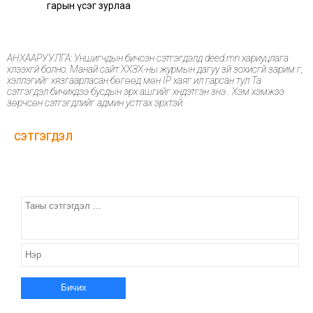
гарын үсэг зурлаа
АНХААРУУЛГА: Уншигчдын бичсэн сэтгэгдэлд deed.mn хариуцлага
хүлээхгүй болно. Манай сайт ХХЗХ-ны журмын дагуу зүй зохисгүй зарим үг,
хэллэгийг хязгаарласан бөгөөд мөн IP хаяг ил гарсан тул Та
сэтгэгдэл бичихдээ бусдын эрх ашгийг хүндэтгэн үзнэ үү. Хэм хэмжээ
зөрчсөн сэтгэгдлийг админ устгах эрхтэй.
СЭТГЭГДЭЛ