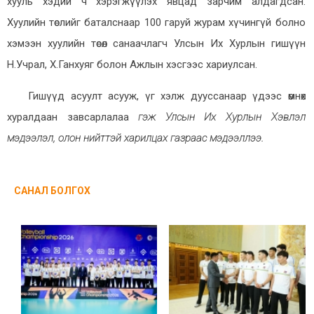
хууль хэдий ч хэрэгжүүлэх явцад зарчим алдагдсан.
Хуулийн төслийг баталснаар 100 гаруй журам хүчингүй болно
хэмээн хуулийн төсөл санаачлагч Улсын Их Хурлын гишүүн
Н.Учрал, Х.Ганхуяг болон Ажлын хэсгээс хариулсан.
Гишүүд асуулт асууж, үг хэлж дууссанаар үдээс өмнөх
хуралдаан завсарлалаа
гэж Улсын Их Хурлын Хэвлэл
мэдээлэл, олон нийттэй харилцах газраас мэдээллээ.
САНАЛ БОЛГОХ