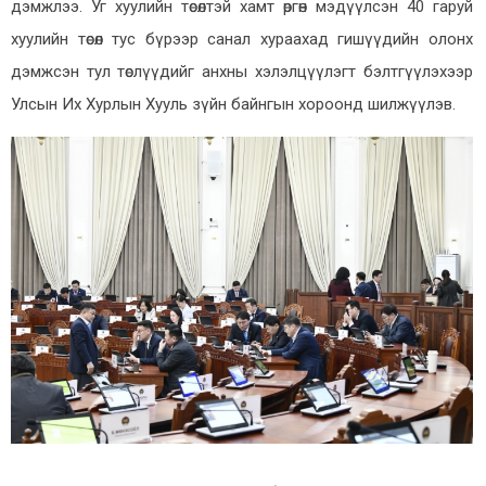
дэмжлээ. Уг хуулийн төсөлтэй хамт өргөн мэдүүлсэн 40 гаруй
хуулийн төсөл тус бүрээр санал хураахад гишүүдийн олонх
дэмжсэн тул төслүүдийг анхны хэлэлцүүлэгт бэлтгүүлэхээр
Улсын Их Хурлын Хууль зүйн байнгын хороонд шилжүүлэв.