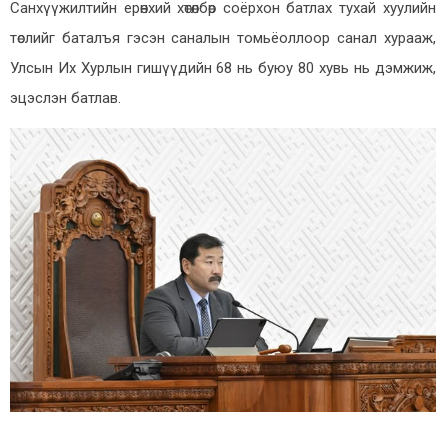
Санхүүжилтийн ерөнхий хөтөлбөр соёрхон батлах тухай хуулийн
төслийг баталъя гэсэн саналын томьёоллоор санал хурааж,
Улсын Их Хурлын гишүүдийн 68 нь буюу 80 хувь нь дэмжиж,
эцэслэн батлав.