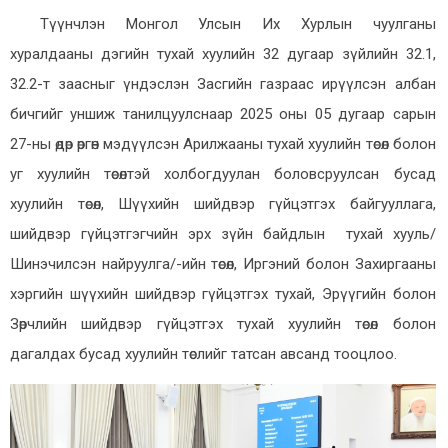
Түүнчлэн Монгол Улсын Их Хурлын чуулганы
хуралдааны дэгийн тухай хуулийн 32 дугаар зүйлийн 32.1,
32.2-т заасныг үндэслэн Засгийн газраас ирүүлсэн албан
бичгийг уншиж танилцуулснаар 2025 оны 05 дугаар сарын
27-ны өдөр өргөн мэдүүлсэн Арилжааны тухай хуулийн төсөл болон
уг хуулийн төсөлтэй холбогдуулан боловсруулсан бусад
хуулийн төсөл, Шүүхийн шийдвэр гүйцэтгэх байгууллага,
шийдвэр гүйцэтгэгчийн эрх зүйн байдлын тухай хууль/
Шинэчилсэн найруулга/-ийн төсөл, Иргэний болон Захиргааны
хэргийн шүүхийн шийдвэр гүйцэтгэх тухай, Эрүүгийн болон
Зөрчлийн шийдвэр гүйцэтгэх тухай хуулийн төсөл болон
дагалдах бусад хуулийн төслийг татсан авсанд тооцлоо.