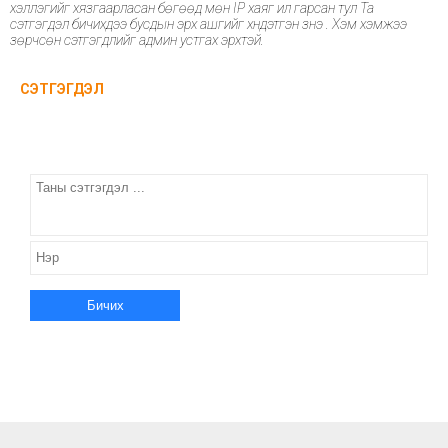
хэллэгийг хязгаарласан бөгөөд мөн IP хаяг ил гарсан тул Та
сэтгэгдэл бичихдээ бусдын эрх ашгийг хүндэтгэн үзнэ үү. Хэм хэмжээ
зөрчсөн сэтгэгдлийг админ устгах эрхтэй.
СЭТГЭГДЭЛ