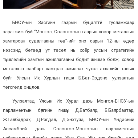
БНСУ-ын Засгийн газрын буцалтгүй тусламжаар
хэрэгжиж буй “Монгол, Солонгосын газрын ховор металлын
хамтарсан судалгааны төв”-ийг энэ сарын 12-ны өдөр
нээсэнд бөгөөд уг төсөл нь хоёр улсын стратегийн
түншлэлийн хамтын ажиллагааны бодит жишээ болж, ховор
металлын салбарт хамтран ажиллах чухал эхлэлийг тавьж
буйг Улсын Их Хурлын гишүүн Б.Бат-Эрдэнэ уулзалтын
төгсгөлд онцлов.
Уулзалтад Улсын Их Хурал дахь Монгол-БНСУ-ын
парламентын бүлгийн гишүүн Д.Батбаяр, Б.Баярбаатар,
Ж.Галбадрах, Д.Рэгдэл, Д.Энхтуяа, БНСУ-ын Үндэсний
Ассамблей дахь Солонгос-Монголын парламентын