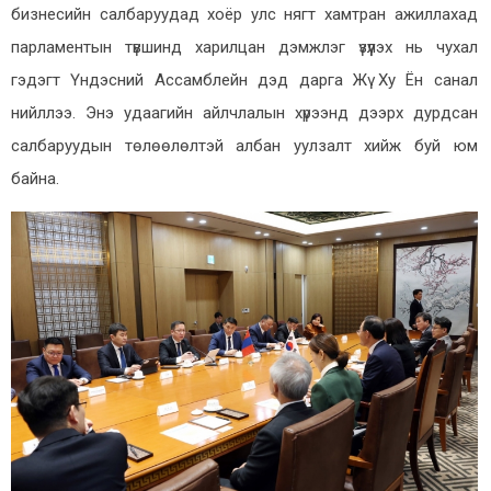
бизнесийн салбаруудад хоёр улс нягт хамтран ажиллахад
парламентын түвшинд харилцан дэмжлэг үзүүлэх нь чухал
гэдэгт Үндэсний Ассамблейн дэд дарга
Жү Ху Ён
санал
нийллээ. Энэ удаагийн айлчлалын хүрээнд дээрх дурдсан
салбаруудын төлөөлөлтэй албан уулзалт хийж буй юм
байна.