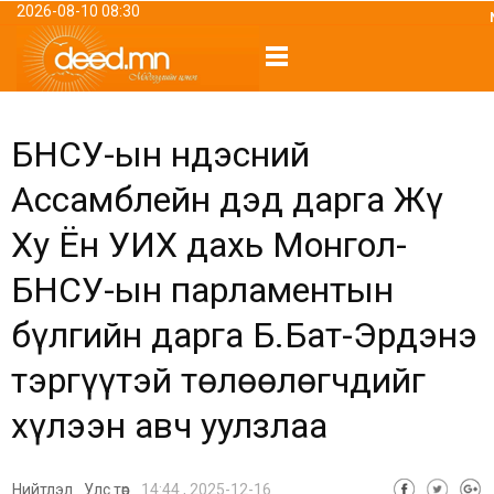
2026-08-10 08:30
БНСУ-ын Үндэсний
Ассамблейн дэд дарга Жү
Ху Ён УИХ дахь Монгол-
БНСУ-ын парламентын
бүлгийн дарга Б.Бат-Эрдэнэ
тэргүүтэй төлөөлөгчдийг
хүлээн авч уулзлаа
Нийтлэл
Улс төр
14:44 , 2025-12-16