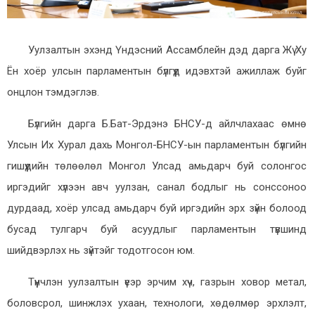
Уулзалтын эхэнд Үндэсний Ассамблейн дэд дарга Жү Ху
Ён хоёр улсын парламентын бүлгүүд идэвхтэй ажиллаж буйг
онцлон тэмдэглэв.
Бүлгийн дарга Б.Бат-Эрдэнэ БНСУ-д айлчлахаас өмнө
Улсын Их Хурал дахь Монгол-БНСУ-ын парламентын бүлгийн
гишүүдийн төлөөлөл Монгол Улсад амьдарч буй солонгос
иргэдийг хүлээн авч уулзан, санал бодлыг нь сонссоноо
дурдаад, хоёр улсад амьдарч буй иргэдийн эрх зүйн болоод
бусад тулгарч буй асуудлыг парламентын түвшинд
шийдвэрлэх нь зүйтэйг тодотгосон юм.
Түүнчлэн уулзалтын үеэр эрчим хүч, газрын ховор метал,
боловсрол, шинжлэх ухаан, технологи, хөдөлмөр эрхлэлт,