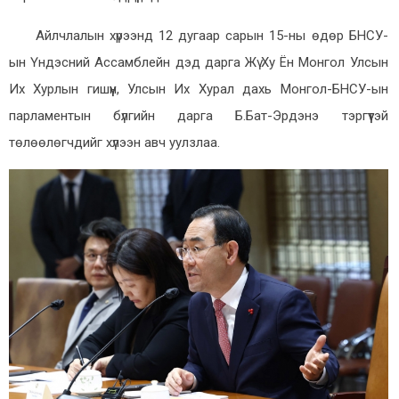
Айлчлалын хүрээнд 12 дугаар сарын 15-ны өдөр БНСУ-
ын Үндэсний Ассамблейн дэд дарга Жү Ху Ён Монгол Улсын
Их Хурлын гишүүн, Улсын Их Хурал дахь Монгол-БНСУ-ын
парламентын бүлгийн дарга Б.Бат-Эрдэнэ тэргүүтэй
төлөөлөгчдийг хүлээн авч уулзлаа.