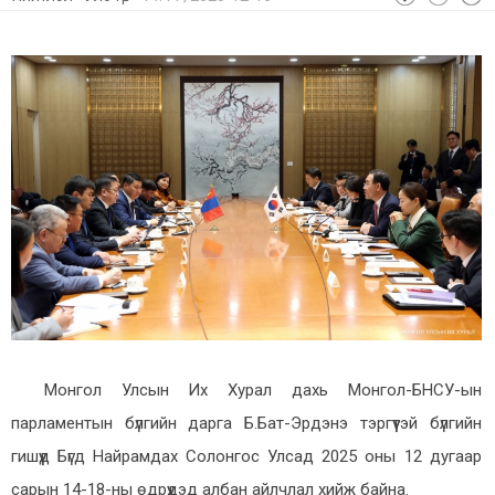
Монгол Улсын Их Хурал дахь Монгол-БНСУ-ын
парламентын бүлгийн дарга Б.Бат-Эрдэнэ тэргүүтэй бүлгийн
гишүүд Бүгд Найрамдах Солонгос Улсад 2025 оны 12 дугаар
сарын 14-18-ны өдрүүдэд албан айлчлал хийж байна.