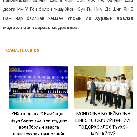
найрамдлын бүлгийн дарга Жин Сон Жүн, тус бүлгийн дэд
дарга Им У Гён болон гишүүн Жон Юун Ги, Ким Дэ Шиг, Ян Бү
Нам нар байлцав хэмээн
Улсын Их Хурлын Хэвлэл
мэдээллийн газраас мэдээллээ.
САНАЛ БОЛГОХ
УИХ-ын дарга С.Бямбацогт
МОНГОЛЫН ВОЛЕЙБОЛЫН
Зүүн Азийн эрэгтэйчүүдийн
ШИНЭ 100 ЖИЛИЙН ӨНГИЙГ
волейболын аварга
ТОДОРХОЙЛОХ ТҮҮХЭН
шалгаруулах тэмцээнийг
МӨЧ АЙСУЙ