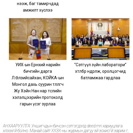
нээж, баг тамирчдад
амжилт хүслээ
УИХ-ын Ерөнхий нарийн
“Сэтгүүл зүйн лаборатори”
бичгийн дарга
хөтөлбөр өндөрлөж, оролцогчид
Л.Өлзийсайхан, КОЙКА-ын
батламжаа гардлаа
Монгол дахь суурин төлөөлөгч
Жу Хэйн Нан нар төслийн
хэлэлцээрийн протоколд
гарын үсэг зурлаа
АНХААРУУЛГА: Уншигчдын бичсэн сэтгэгдэлд deed.mn хариуцлага
хүлээхгүй болно. Манай сайт ХХЗХ-ны журмын дагуу зүй зохисгүй зарим үг,