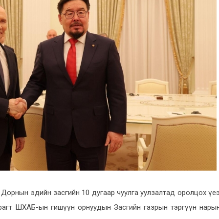
ард Дорнын эдийн засгийн 10 дугаар чуулга уулзалтад оролцох үе
арагт ШХАБ-ын гишүүн орнуудын Засгийн газрын тэргүүн нарын 