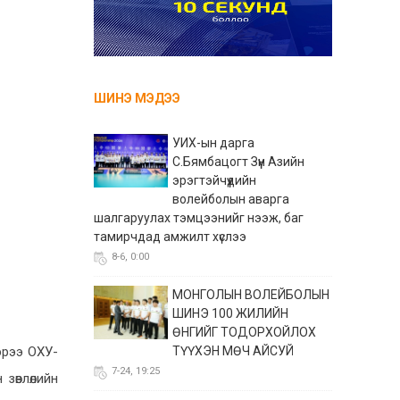
ШИНЭ МЭДЭЭ
УИХ-ын дарга
С.Бямбацогт Зүүн Азийн
эрэгтэйчүүдийн
волейболын аварга
шалгаруулах тэмцээнийг нээж, баг
тамирчдад амжилт хүслээ
8-6, 0:00
МОНГОЛЫН ВОЛЕЙБОЛЫН
ШИНЭ 100 ЖИЛИЙН
ӨНГИЙГ ТОДОРХОЙЛОХ
эрээ ОХУ-
ТҮҮХЭН МӨЧ АЙСУЙ
7-24, 19:25
зөвлөлийн