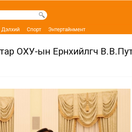
Дэлхий
Спорт
Энтертайнмент
тар ОХУ-ын Ерөнхийлөгч В.В.П