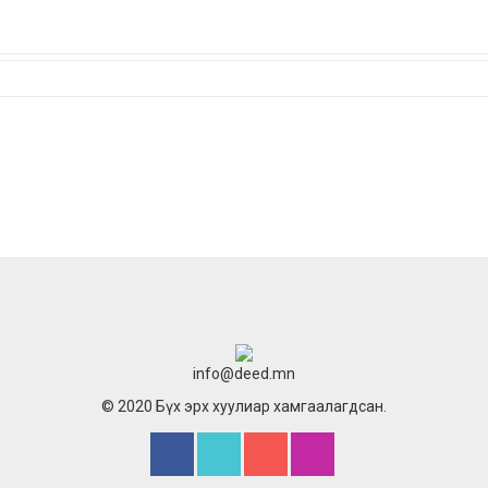
info@deed.mn
© 2020 Бүх эрх хуулиар хамгаалагдсан.