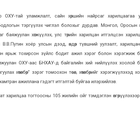
р ОХУ-тай уламжлалт, сайн хөршийн найрсаг харилцаагаа 
бодлогын тэргүүлэх чиглэл болохыг дурдав. Монгол, Оросын
г баяжуулан хөгжүүлэх, улс төрийн харилцан итгэлцсэн харил
өгч В.В.Путин хоёр улсын дээд, өндөр түвшний уулзалт, харилца
арын ярьж тохирсон зүйлс бодит ажил хэрэг болон хэрэгжиж 
жуулан ОХУ-аас БНХАУ-д байгалийн хий нийлүүлэх хоолой бар
ах хөтөлбөр” зэрэг томоохон төсөл, хөтөлбөрийг хэрэгжүүлэхэд х
 хамтран ажиллана гэдэгт итгэлтэй буйгаа илэрхийлэв.
 харилцаа тогтоосны 105 жилийн ойг тэмдэглэн өнгөрүүлэхээр