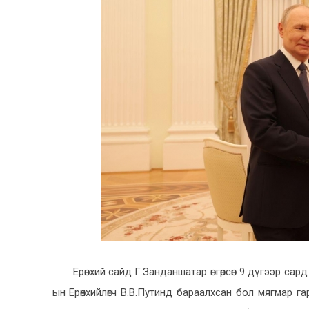
Ерөнхий сайд Г.Занданшатар өнгөрсөн 9 дүгээр с
ын Ерөнхийлөгч В.В.Путинд бараалхсан бол мягмар г