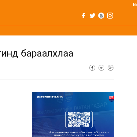
N
утинд бараалхлаа