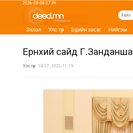
2026-08-08 07:39
Эхлэл
Улс төр
Эдийн засаг
Нийгэм
Ерөнхий сайд Г.Занданша
Улс төр
18:37 , 2025-11-19