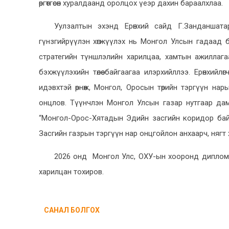
өргөтгөсөн хуралдаанд оролцох үеэр дахин бараалхлаа.
Уулзалтын эхэнд Ерөнхий сайд Г.Занданшата
гүнзгийрүүлэн хөгжүүлэх нь Монгол Улсын гадаад 
стратегийн түншлэлийн харилцаа, хамтын ажиллагаа
бэхжүүлэхийн төлөө байгаагаа илэрхийллээ. Ерөнхийл
идэвхтэй өрнөж, Монгол, Оросын төрийн тэргүүн н
онцлов. Түүнчлэн Монгол Улсын газар нутгаар дам
“Монгол-Орос-Хятадын Эдийн засгийн коридор байгуул
Засгийн газрын тэргүүн нар онцгойлон анхаарч, нягт
2026 онд Монгол Улс, ОХУ-ын хооронд дипломат
харилцан тохиров.
САНАЛ БОЛГОХ