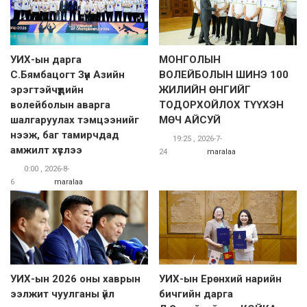
УИХ-ын дарга
МОНГОЛЫН
С.Бямбацогт Зүүн Азийн
ВОЛЕЙБОЛЫН ШИНЭ 100
эрэгтэйчүүдийн
ЖИЛИЙН ӨНГИЙГ
волейболын аварга
ТОДОРХОЙЛОХ ТҮҮХЭН
шалгаруулах тэмцээнийг
МӨЧ АЙСУЙ
нээж, баг тамирчдад
19:25 , 2026-7-
амжилт хүслээ
24
maralaa
0:00 , 2026-8-
6
maralaa
УИХ-ын 2026 оны хаврын
УИХ-ын Ерөнхий нарийн
ээлжит чуулганы үйл
бичгийн дарга