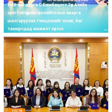
УИХ-ын дарга С.Бямбацогт Зүүн Азийн
эрэгтэйчүүдийн волейболын аварга
шалгаруулах тэмцээнийг нээж, баг
тамирчдад амжилт хүслээ
УЛС ТӨР