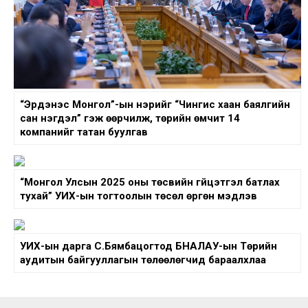
“Эрдэнэс Монгол”-ын нэрийг “Чингис хаан баялгийн
сан нэгдэл” гэж өөрчилж, төрийн өмчит 14
компанийг татан буулгав
“Монгол Улсын 2025 оны төсвийн гүйцэтгэл батлах
тухай” УИХ-ын тогтоолын төсөл өргөн мэдүүлэв
УИХ-ын дарга С.Бямбацогтод БНАЛАУ-ын Төрийн
аудитын байгууллагын төлөөлөгчид бараалхлаа