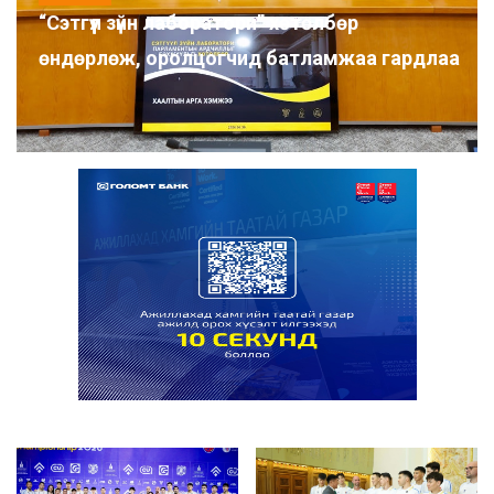
“Сэтгүүл зүйн лаборатори” хөтөлбөр
өндөрлөж, оролцогчид батламжаа гардлаа