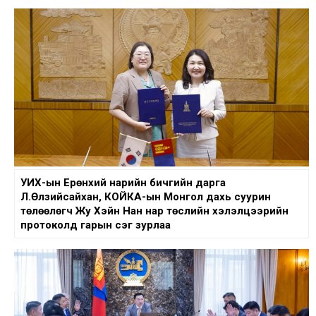
УИХ-ын Ерөнхий нарийн бичгийн дарга
Л.Өлзийсайхан, КОЙКА-ын Монгол дахь суурин
төлөөлөгч Жу Хэйн Нан нар төслийн хэлэлцээрийн
протоколд гарын үсэг зурлаа