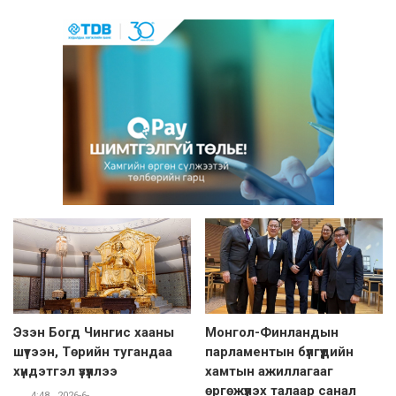
Эзэн Богд Чингис хааны
Монгол-Финландын
шүтээн, Төрийн тугандаа
парламентын бүлгүүдийн
хүндэтгэл үзүүллээ
хамтын ажиллагааг
өргөжүүлэх талаар санал
4:48 , 2026-6-