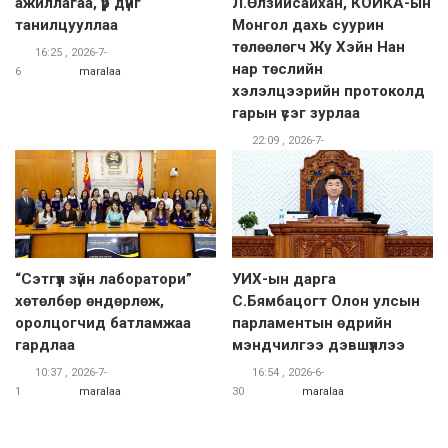
ажиллагаа, үр дүнг
Л.Өлзийсайхан, КОЙКА-ын
танилцууллаа
Монгол дахь суурин
төлөөлөгч Жу Хэйн Нан
16:25 , 2026-7-
нар төслийн
6
maralaa
хэлэлцээрийн протоколд
гарын үсэг зурлаа
22:09 , 2026-7-
1
maralaa
“Сэтгүүл зүйн лаборатори”
УИХ-ын дарга
хөтөлбөр өндөрлөж,
С.Бямбацогт Олон улсын
оролцогчид батламжаа
парламентын өдрийн
гардлаа
мэндчилгээ дэвшүүллээ
10:37 , 2026-7-
16:54 , 2026-6-
1
maralaa
30
maralaa