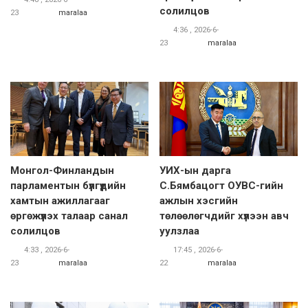
солилцов
23
maralaa
4:36 , 2026-6-
23
maralaa
Монгол-Финландын
УИХ-ын дарга
парламентын бүлгүүдийн
С.Бямбацогт ОУВС-гийн
хамтын ажиллагааг
ажлын хэсгийн
өргөжүүлэх талаар санал
төлөөлөгчдийг хүлээн авч
солилцов
уулзлаа
4:33 , 2026-6-
17:45 , 2026-6-
23
maralaa
22
maralaa