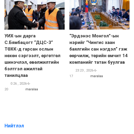
УИХ-ын дарга
“Эрдэнэс Монгол”-ын
С.Бямбацогт “ДЦС-3”
нэрийг “Чингис хаан
ТӨХК-д гарсан ослын
баялгийн сан нэгдэл” гэж
нөхөн сэргээлт, өргөтгөл
өөрчилж, төрийн өмчит 14
шинэчлэл, өвөлжилтийн
компанийг татан буулгав
бэлтгэл ажилтай
23:23 , 2026-6-
танилцлаа
17
maralaa
0:26 , 2026-6-
20
maralaa
Нийтлэл